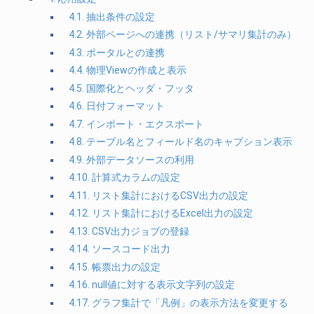
4.1. 抽出条件の設定
4.2. 外部ページへの連携（リスト/サマリ集計のみ）
4.3. ポータルとの連携
4.4. 物理Viewの作成と表示
4.5. 国際化とヘッダ・フッタ
4.6. 日付フォーマット
4.7. インポート・エクスポート
4.8. テーブル名とフィールド名のキャプション表示
4.9. 外部データソースの利用
4.10. 計算式カラムの設定
4.11. リスト集計におけるCSV出力の設定
4.12. リスト集計におけるExcel出力の設定
4.13. CSV出力ジョブの登録
4.14. ソースコード出力
4.15. 帳票出力の設定
4.16. null値に対する表示文字列の設定
4.17. グラフ集計で「凡例」の表示方法を変更する