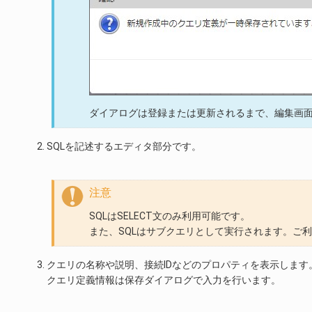
ダイアログは登録または更新されるまで、編集画
SQLを記述するエディタ部分です。
注意
SQLはSELECT文のみ利用可能です。
また、SQLはサブクエリとして実行されます。ご
クエリの名称や説明、接続IDなどのプロパティを表示します
クエリ定義情報は保存ダイアログで入力を行います。