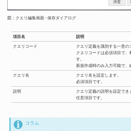
図：クエリ編集画面 - 保存ダイアログ
項目名
説明
クエリコード
クエリ定義を識別する一意の
クエリコードは必須項目で、
す。
新規作成時のみ入力可能で、
クエリ名
クエリ名を設定します。
必須項目です。
説明
クエリ定義の説明を設定でき
任意項目です。
コラム