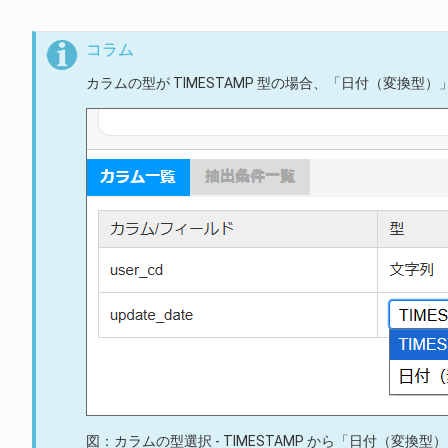
コラム
カラムの型が TIMESTAMP 型の場合、「日付（変換型
図：カラムの型選択 - TIMESTAMP から「日付（変換型