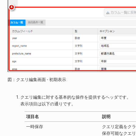
図：クエリ編集画面 - 初期表示
クエリ編集に対する基本的な操作を提供するヘッダです。
表示項目は以下の通りです。
項目名
説明
一時保存
クエリ定義をクラ
保存可能なクエリ