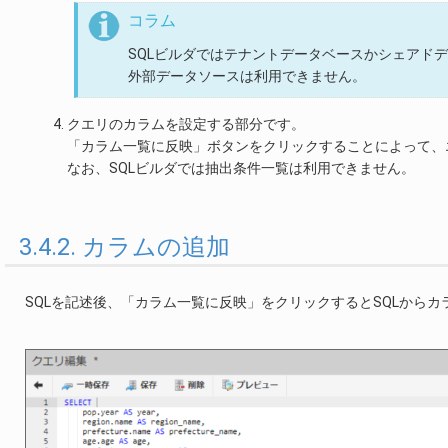
コラム
SQLビルダではテナントデータベースかシェアド
外部データソースは利用できません。
クエリのカラムを設定する部分です。
「カラム一覧に反映」ボタンをクリックすることによって、
なお、SQLビルダでは抽出条件一覧は利用できません。
3.4.2. カラムの追加
SQLを記述後、「カラム一覧に反映」をクリックするとSQLから