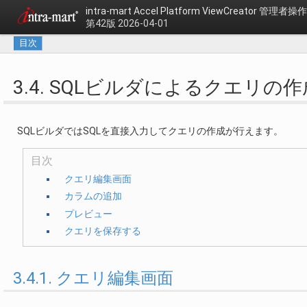
intra-mart Accel Platform
ViewCreator 管理者
第42版 2026-04-01
目次
3.4. SQLビルダによるクエリの作
SQLビルダではSQLを直接入力してクエリの作成が行えます。
目次
クエリ編集画面
カラムの追加
プレビュー
クエリを保存する
3.4.1. クエリ編集画面