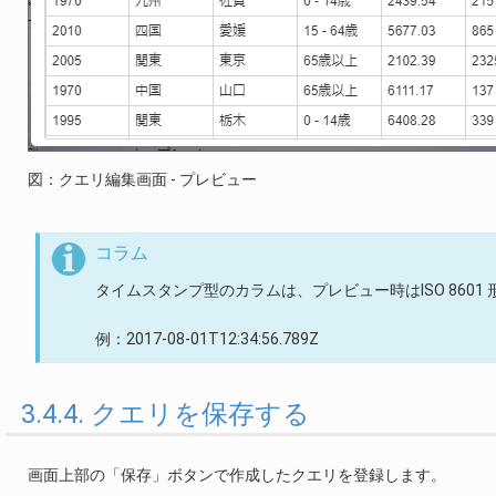
図：クエリ編集画面 - プレビュー
コラム
タイムスタンプ型のカラムは、プレビュー時はISO 860
例：2017-08-01T12:34:56.789Z
3.4.4. クエリを保存する
画面上部の「保存」ボタンで作成したクエリを登録します。