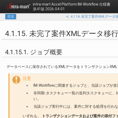
intra-mart Accel Platform
IM-Workflow 仕様書
第41版 2026-04-01
目次
≪
4.1.14. 未完了案件XMLデータ移行(F
4.1.15. 未完了案件XMLデータ移行(Dat
4.1.15.1. ジョブ概要
データベースに保存されているXMLデータをトランザクションXM
注意
IM-Workflowに関連するジョブと、当該ジョ
非同期-タスクキュー一覧の並列タスクキューに、
い。
当該ジョブ実行中には、案件に対する処理を行わ
いずれも、
トランザクションデータおよび案件の添付フ