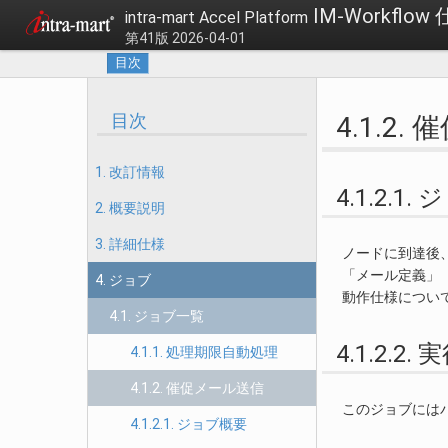
IM-Workflow
intra-mart Accel Platform
第41版 2026-04-01
目次
目次
4.1.2
1. 改訂情報
4.1.2.1
2. 概要説明
3. 詳細仕様
ノードに到達後
「メール定義」
4. ジョブ
動作仕様につい
4.1. ジョブ一覧
4.1.2.2
4.1.1. 処理期限自動処理
4.1.2. 催促メール送信
このジョブには
4.1.2.1. ジョブ概要