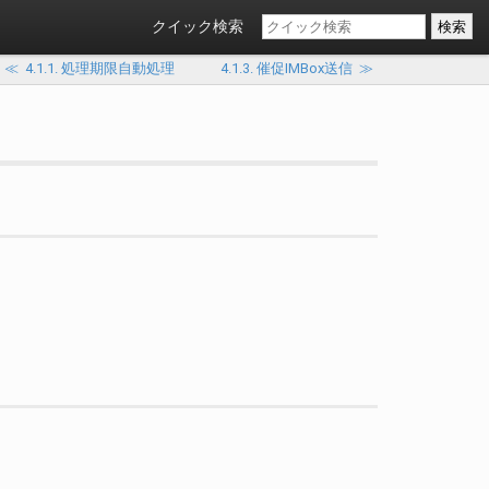
クイック検索
≪
4.1.1. 処理期限自動処理
4.1.3. 催促IMBox送信
≫