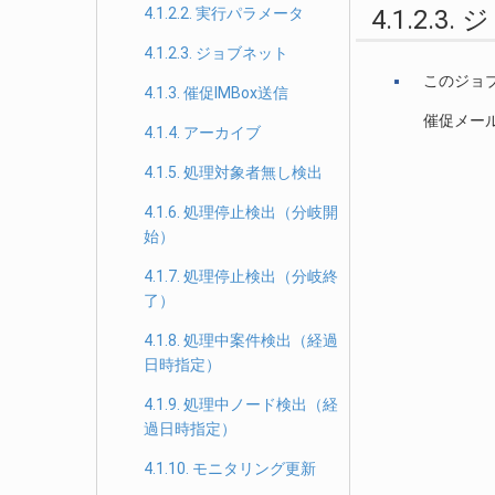
4.1.2.2. 実行パラメータ
4.1.2.3
4.1.2.3. ジョブネット
このジョ
4.1.3. 催促IMBox送信
催促メー
4.1.4. アーカイブ
4.1.5. 処理対象者無し検出
4.1.6. 処理停止検出（分岐開
始）
4.1.7. 処理停止検出（分岐終
了）
4.1.8. 処理中案件検出（経過
日時指定）
4.1.9. 処理中ノード検出（経
過日時指定）
4.1.10. モニタリング更新