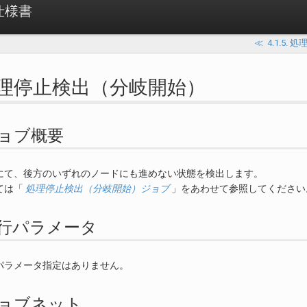
 仕様書
≪
4.1.5.
. 処理停止検出（分岐開始）
. ジョブ概要
にて、後方のいずれのノードにも進めない状態を検出します。
ては「
処理停止検出（分岐開始）ジョブ
」をあわせて参照してください
. 実行パラメータ
パラメータ指定はありません。
. ジョブネット