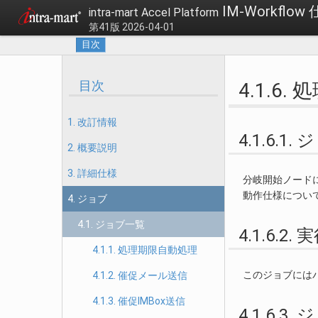
IM-Workflow
intra-mart Accel Platform
第41版 2026-04-01
目次
目次
4.1.6
1. 改訂情報
4.1.6.1
2. 概要説明
3. 詳細仕様
分岐開始ノード
動作仕様につい
4. ジョブ
4.1. ジョブ一覧
4.1.6.2
4.1.1. 処理期限自動処理
このジョブには
4.1.2. 催促メール送信
4.1.3. 催促IMBox送信
4.1.6.3