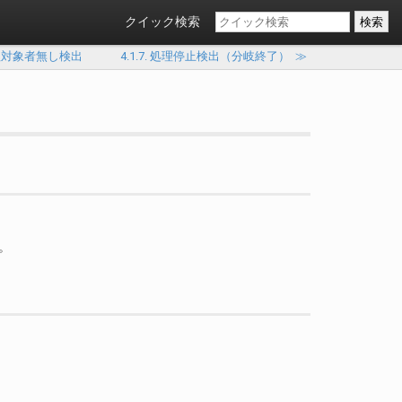
クイック検索
 処理対象者無し検出
4.1.7. 処理停止検出（分岐終了）
≫
。