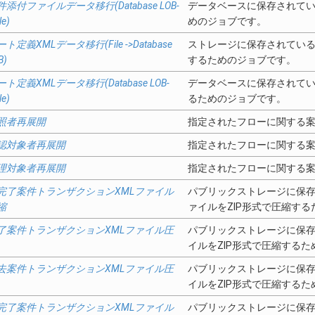
件添付ファイルデータ移行(Database LOB-
データベースに保存されて
le)
めのジョブです。
ト定義XMLデータ移行(File ->Database
ストレージに保存されている
B)
するためのジョブです。
ート定義XMLデータ移行(Database LOB-
データベースに保存されてい
le)
るためのジョブです。
照者再展開
指定されたフローに関する
認対象者再展開
指定されたフローに関する
理対象者再展開
指定されたフローに関する
完了案件トランザクションXMLファイル
パブリックストレージに保存
縮
ァイルをZIP形式で圧縮す
了案件トランザクションXMLファイル圧
パブリックストレージに保存
イルをZIP形式で圧縮する
去案件トランザクションXMLファイル圧
パブリックストレージに保存
イルをZIP形式で圧縮する
完了案件トランザクションXMLファイル
パブリックストレージに保存