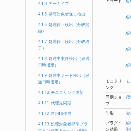
アラート
処
4.1.4. アーカイブ
4.1.5. 処理対象者無し検出
処
4.1.6. 処理停止検出（分岐開
始）
処
4.1.7. 処理停止検出（分岐終
了）
処
4.1.8. 処理中案件検出（経過
日時指定）
処
4.1.9. 処理中ノード検出（経
モニタリ
モ
過日時指定）
ング
4.1.10. モニタリング更新
同期ジョ
代
4.1.11. 代理先同期
ブ
印影
常
4.1.12. 常用印作成
プラグイ
処
4.1.13. 処理対象者標準プラ
ン結果
削
グイン結果キャッシュ削除