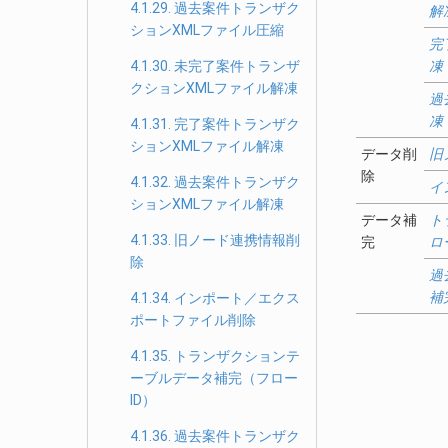
4.1.29. 過去案件トランザク
解
ションXMLファイル圧縮
完
4.1.30. 未完了案件トランザ
凍
クションXMLファイル解凍
過
凍
4.1.31. 完了案件トランザク
ションXMLファイル解凍
データ削
旧
除
4.1.32. 過去案件トランザク
イ
ションXMLファイル解凍
データ補
ト
4.1.33. 旧ノード連携情報削
完
ロ
除
過
補
4.1.34. インポート／エクス
ポートファイル削除
4.1.35. トランザクションテ
ーブルデータ補完（フロー
ID）
4.1.36. 過去案件トランザク