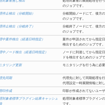
理対象者無し検出
処理対象者の展開処理を行
のジョブです。
理停止検出（分岐開始）
分岐開始ノードにて、後方
のジョブです。
理停止検出（分岐終了）
分岐終了ノードにて、後方
のジョブです。
理中案件検出（経過日時指定）
案件が申請されてから指定
検出するためのジョブです
理中ノード検出（経過日時指定）
ノードに到達してから指定
ドを検出するためのジョブ
ニタリング更新
モニタリングを行う為に必
理先同期
代理先に対して同期処理を
代理設定一時展開情報に対
用印作成
印影が作成されてないユー
理対象者標準プラグイン結果キャッシュ
処理対象者標準プラグイン
除
です。