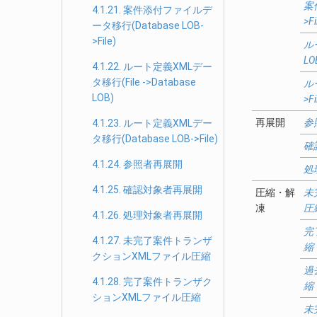
案
4.1.21. 案件添付ファイルデ
>Fi
ータ移行(Database LOB-
>File)
ルー
LO
4.1.22. ルート定義XMLデー
タ移行(File ->Database
ル
LOB)
>Fi
再展開
参
4.1.23. ルート定義XMLデー
タ移行(Database LOB->File)
確
4.1.24. 参照者再展開
処
4.1.25. 確認対象者再展開
圧縮・解
未
凍
圧
4.1.26. 処理対象者再展開
完
4.1.27. 未完了案件トランザ
縮
クションXMLファイル圧縮
過
4.1.28. 完了案件トランザク
縮
ションXMLファイル圧縮
未