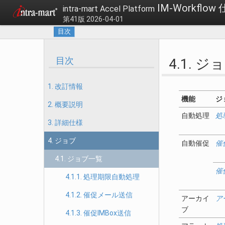
IM-Workflow
intra-mart Accel Platform
第41版 2026-04-01
目次
目次
4.1. 
1. 改訂情報
機能
ジ
2. 概要説明
自動処理
処
3. 詳細仕様
4. ジョブ
自動催促
催
4.1. ジョブ一覧
催
4.1.1. 処理期限自動処理
4.1.2. 催促メール送信
アーカイ
ア
ブ
4.1.3. 催促IMBox送信