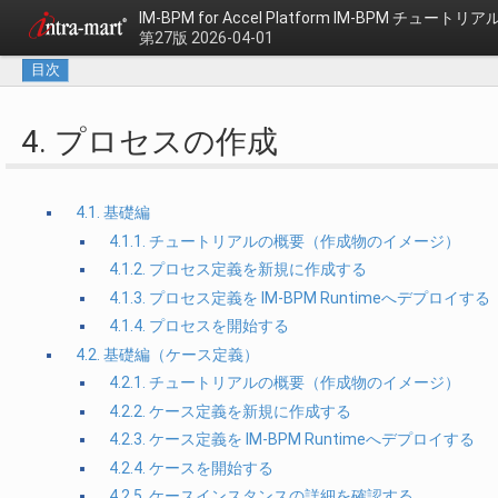
IM-BPM for Accel Platform
IM-BPM チュートリア
第27版 2026-04-01
目次
4. プロセスの作成
4.1. 基礎編
4.1.1. チュートリアルの概要（作成物のイメージ）
4.1.2. プロセス定義を新規に作成する
4.1.3. プロセス定義を IM-BPM Runtimeへデプロイする
4.1.4. プロセスを開始する
4.2. 基礎編（ケース定義）
4.2.1. チュートリアルの概要（作成物のイメージ）
4.2.2. ケース定義を新規に作成する
4.2.3. ケース定義を IM-BPM Runtimeへデプロイする
4.2.4. ケースを開始する
4.2.5. ケースインスタンスの詳細を確認する