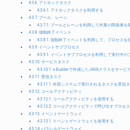
4.3.6. アドホックタスク
4.3.6.1. アドホックタスクを利用する
4.3.7. プール、レーン
4.3.7.1. プールとレーンを利用して作業の関係者
4.3.8. 強制終了イベント
4.3.8.1. 強制終了イベントを利用して、プロセス
4.3.9. イベントサブプロセス
4.3.9.1. イベントサブプロセスを利用して実行中
4.3.10. サービスタスク
4.3.10.1. e Builderで作成したJAVAクラスを
4.3.11. 受信タスク
4.3.11.1. 外部システムで実行されるタスクを受
4.3.12. コールアクティビティ
4.3.12.1. コールアクティビティを使用する
4.3.12.2. コールアクティビティで呼び出すプ
4.3.13. イベントゲートウェイ
4.3.13.1. イベントゲートウェイを使用する
4.3.14. パラレルゲートウェイ