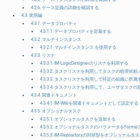
4.2.6. ケース定義の詳細を確認する
4.3. 実用編
4.3.1. データプロパティ
4.3.1.1. データプロパティを定義する
4.3.2. マルチインスタンス
4.3.2.1. マルチインスタンス を使用する
4.3.3. リスナ
4.3.3.1. IM-LogicDesignerのリスナを利用する
4.3.3.2. タスクリスナを利用してタスクの処理依
4.3.3.3. タスクリスナを利用して特定の組織に
4.3.3.4. タスクリスナを利用して、ユーザタ
4.3.4. 関連ドキュメント
4.3.4.1. IM-Wikiを関連ドキュメントとして設定する
4.3.5. オプショナルタスク
4.3.5.1. オプショナルタスクを追加する
4.3.5.2. オプショナルタスクのパラメータをFo
4.3.5.3. IM-Repositoryの列挙型をオプシ