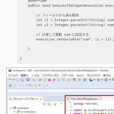
    @Override

    public void execute(DelegateExecution exec
        // フィールドから値を取得

        int i1 = Integer.parseInt((String) num
        int i2 = Integer.parseInt((String) num
        // 計算して変数 sum に設定する

        execution.setVariable("sum", i1 + i2);

    }

}