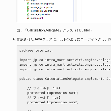
図：「CalculationDelegate」クラス（e Builder）
作成されたJAVAクラスに、以下のようにコーディングし、
package tutorial;

import jp.co.intra_mart.activiti.engine.delega
import jp.co.intra_mart.activiti.engine.delegat
import jp.co.intra_mart.activiti.engine.delega
public class CalculationDelegate implements Jav
    // フィールド　num1

    protected Expression num1;

    // フィールド　num2

    protected Expression num2;
