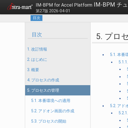
IM-BPM 
IM-BPM for Accel Platform
第27版 2026-04-01
目次
目次
5. プ
1. 改訂情報
5.1. 
2. はじめに
5.
3. 概要
4. プロセスの作成
5. プロセスの管理
5.1. 本番環境への適用
5.2. 
5.2. アドオン画面の作成
5.
5.3. プロセスの開始