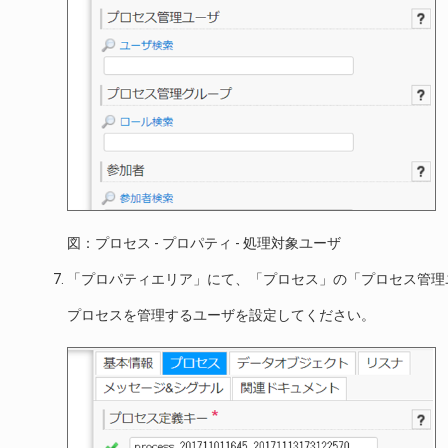
図：プロセス - プロパティ - 処理対象ユーザ
「プロパティエリア」にて、「プロセス」の「プロセス管理
プロセスを管理するユーザを設定してください。