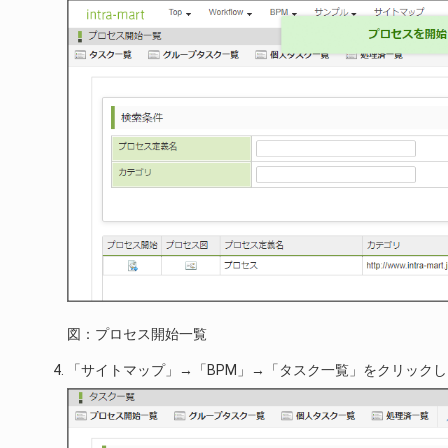
図：プロセス開始一覧
「サイトマップ」→「BPM」→「タスク一覧」をクリック