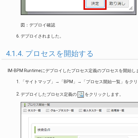
図：デプロイ確認
デプロイされました。
4.1.4. プロセスを開始する
IM-BPM Runtimeにデプロイしたプロセス定義のプロセスを開始し
「サイトマップ」→「BPM」→「プロセス開始一覧」をク
デプロイしたプロセス定義の
をクリックします。