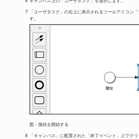
キャンバス上の「ユーザタスク」を選択します。
「ユーザタスク」の右上に表示されるツールアイコン「
す。
図：接続を開始する
「キャンバス」に配置された「終了イベント」上でクリ