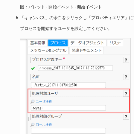
図：パレット - 開始イベント - 開始イベント
「キャンバス」の余白をクリックし「プロパティエリア」に
プロセスを開始するユーザを設定してください。