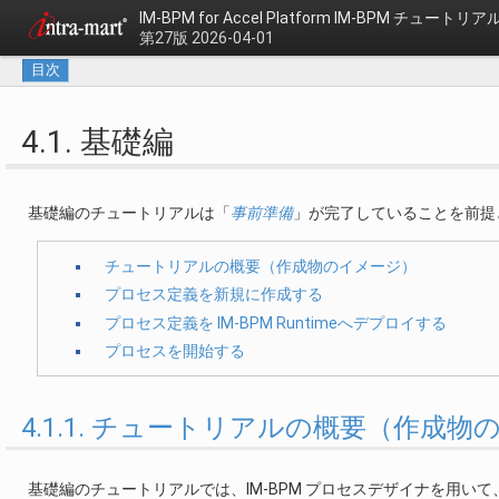
IM-BPM for Accel Platform
IM-BPM チュートリア
第27版 2026-04-01
目次
4.1. 基礎編
基礎編のチュートリアルは「
事前準備
」が完了していることを前提
チュートリアルの概要（作成物のイメージ）
プロセス定義を新規に作成する
プロセス定義を IM-BPM Runtimeへデプロイする
プロセスを開始する
4.1.1. チュートリアルの概要（作成
基礎編のチュートリアルでは、IM-BPM プロセスデザイナを用いて、IM-