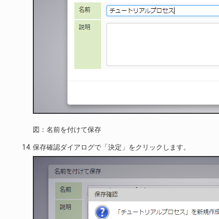
図：名前を付けて保存
保存確認ダイアログで「決定」をクリックします。