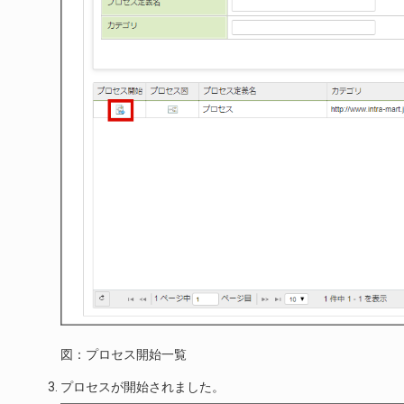
図：プロセス開始一覧
プロセスが開始されました。