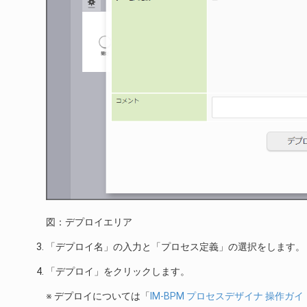
図：デプロイエリア
「デプロイ名」の入力と「プロセス定義」の選択をします。
「デプロイ」をクリックします。
※ デプロイについては「
IM-BPM プロセスデザイナ 操作ガイ