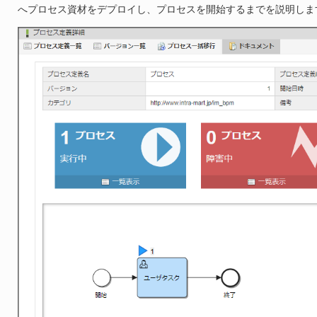
へプロセス資材をデプロイし、プロセスを開始するまでを説明しま