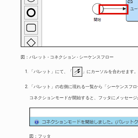
図：パレット - コネクション - シーケンスフロー
「パレット」にて、「
」にカーソルを合わせます
「パレット」の右側に現れる一覧から「シーケンスフロ
コネクションモードが開始すると、フッタにメッセージ
図：フッタ