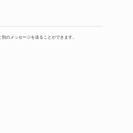
と別のメッセージを送ることができます。