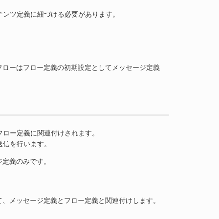
テンツ定義に紐づける必要があります。
フローはフロー定義の初期設定としてメッセージ定義
フロー定義に関連付けされます。
送信を行います。
ジ定義のみです。
て、メッセージ定義とフロー定義と関連付けします。