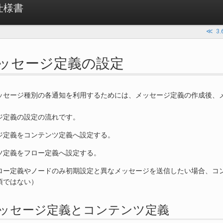
 仕様書
≪
3.
. メッセージ定義の設定
ッセージ種別の各通知を利用するためには、メッセージ定義の作成後、
。
ジ定義の設定の流れです。
ジ定義をコンテンツ定義へ設定する。
ツ定義をフロー定義へ設定する。
ロー定義やノードのみ初期設定と異なメッセージを送信したい場合、コ
須ではない）
.1. メッセージ定義とコンテンツ定義