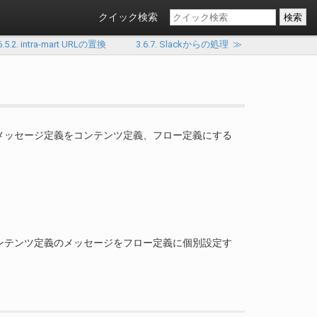
クイック検索
6.5.2. intra-mart URLの置換
3.6.7. Slackからの処理
≫
メッセージ定義をコンテンツ定義、フロー定義にする
ンテンツ定義のメッセージをフロー定義に個別設定す