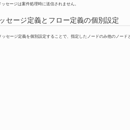
メッセージは案件処理時に送信されません。
.3. メッセージ定義とフロー定義の個別設定
メッセージ定義を個別設定することで、指定したノードのみ他のノード