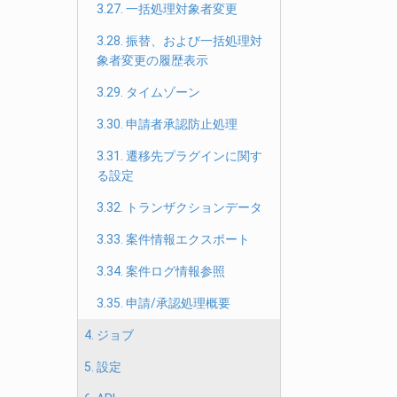
3.27. 一括処理対象者変更
3.28. 振替、および一括処理対
象者変更の履歴表示
3.29. タイムゾーン
3.30. 申請者承認防止処理
3.31. 遷移先プラグインに関す
る設定
3.32. トランザクションデータ
3.33. 案件情報エクスポート
3.34. 案件ログ情報参照
3.35. 申請/承認処理概要
4. ジョブ
5. 設定