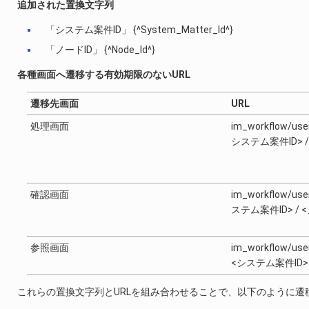
追加された置換文字列
「システム案件ID」 {^System_Matter_Id^}
「ノードID」 {^Node_Id^}
各種画面へ遷移する有効期限のないURL
遷移先画面
URL
処理画面
im_workflow/use
システム案件ID> /
確認画面
im_workflow/use
ステム案件ID> / 
参照画面
im_workflow/user
<システム案件ID>
これらの置換文字列とURLを組み合わせることで、以下のように遷