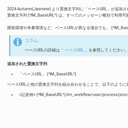
2024 Autumn(Jasmine) より置換文字列に「ベースURL」が追
置換文字列 {^IM_BaseURL^} は、すべてのメッセージ種別で利用
開発環境や本番環境など、ベースURLが異なる場合でも、 {^IM_Ba
コラム
ベースURLの詳細は「
ベースURL
」を参照してください
追加された置換文字列
「ベースURL」 {^IM_BaseURL^}
ベースURLと他の置換文字列を組み合わせることで、以下のように
<記述例> {^IM_BaseURL^}/im_workflow/user/process/proces