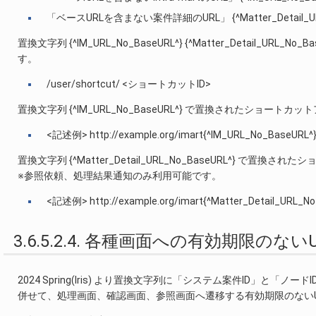
「ベースURLを含まない案件詳細のURL」 {^Matter_Detail_URL
置換文字列 {^IM_URL_No_BaseURL^} {^Matter_Detail
す。
/user/shortcut/ <ショートカットID>
置換文字列 {^IM_URL_No_BaseURL^} で置換されたショートカッ
<記述例> http://example.org/imart{^IM_URL_No_BaseURL^
置換文字列 {^Matter_Detail_URL_No_BaseURL^} 
※参照依頼、処理結果通知のみ利用可能です。
<記述例> http://example.org/imart{^Matter_Detail_URL_N
3.6.5.2.4. 各種画面への有効期限のな
2024 Spring(Iris) より置換文字列に「システム案件ID」と「
併せて、処理画面、確認画面、参照画面へ遷移する有効期限のない