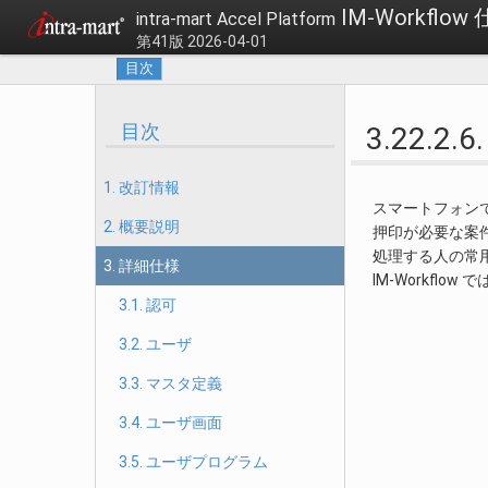
IM-Workflow
intra-mart Accel Platform
第41版 2026-04-01
目次
目次
3.22.
1. 改訂情報
スマートフォン
2. 概要説明
押印が必要な案
処理する人の常
3. 詳細仕様
IM-Workf
3.1. 認可
3.2. ユーザ
3.3. マスタ定義
3.4. ユーザ画面
3.5. ユーザプログラム