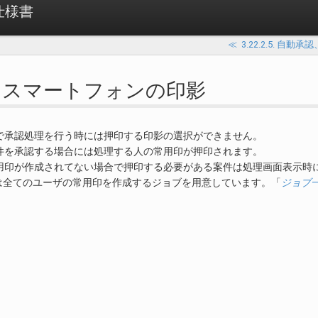
 仕様書
≪
3.22.2.5. 自
2.6. スマートフォンの印影
で承認処理を行う時には押印する印影の選択ができません。
件を承認する場合には処理する人の常用印が押印されます。
用印が作成されてない場合で押印する必要がある案件は処理画面表示時
low では全てのユーザの常用印を作成するジョブを用意しています。「
ジョブ