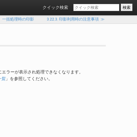
クイック検索
動承認、一括処理時の印影
3.22.3. 印影利用時の注意事項
≫
にエラーが表示され処理できなくなります。
一覧
」を参照してください。