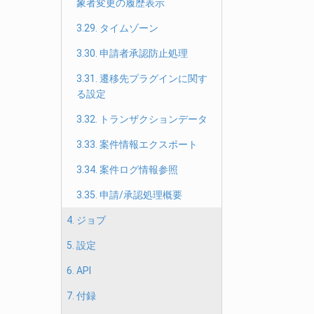
象者変更の履歴表示
3.29. タイムゾーン
3.30. 申請者承認防止処理
3.31. 遷移先プラグインに関す
る設定
3.32. トランザクションデータ
3.33. 案件情報エクスポート
3.34. 案件ログ情報参照
3.35. 申請/承認処理概要
4. ジョブ
5. 設定
6. API
7. 付録