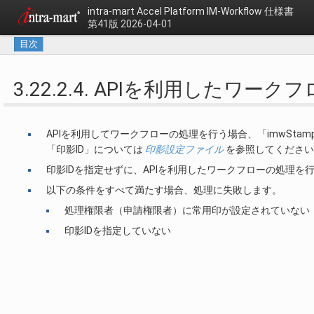
intra-mart Accel Platform
IM-Workflow 仕様書
第41版 2026-04-01
目次
3.22.2.4. APIを利用したワー
APIを利用してワークフローの処理を行う場合、「imwSta
「印影ID」については
印影設定ファイル
を参照してください
印影IDを指定せずに、APIを利用したワークフローの処理
以下の条件をすべて満たす場合、処理に失敗します。
処理権限者（申請権限者）に常用印が設定されていない
印影IDを指定していない