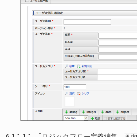
6.1.1.1.1. 「ロジックフロー定義編