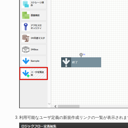
利用可能なユーザ定義の新規作成リンクの一覧が表示されま