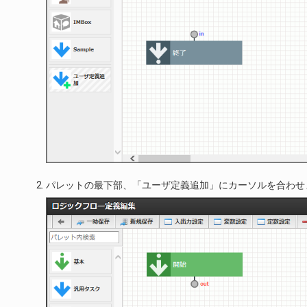
パレットの最下部、「ユーザ定義追加」にカーソルを合わせ