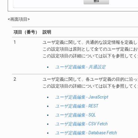
<画面項目>
項目（番号）
説明
1
ユーザ定義に関して、共通的な設定情報を定義し
この設定項目は原則として全てのユーザ定義にお
この設定項目の詳細については以下を参照してく
ユーザ定義編集 - 共通設定
2
ユーザ定義に関して、各ユーザ定義の目的に沿っ
この設定項目の詳細については以下を参照してく
ユーザ定義編集 - JavaScript
ユーザ定義編集 - REST
ユーザ定義編集 - SQL
ユーザ定義編集 - CSV Fetch
ユーザ定義編集 - Database Fetch