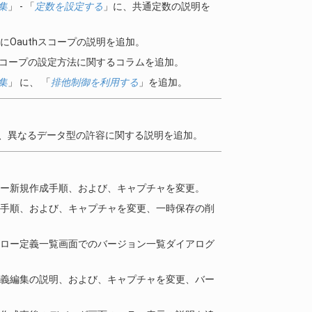
集
」 - 「
定数を設定する
」に、共通定数の説明を
にOauthスコープの説明を追加。
hスコープの設定方法に関するコラムを追加。
集
」 に、 「
排他制御を利用する
」を追加。
、異なるデータ型の許容に関する説明を追加。
ー新規作成手順、および、キャプチャを変更。
手順、および、キャプチャを変更、一時保存の削
ロー定義一覧画面でのバージョン一覧ダイアログ
義編集の説明、および、キャプチャを変更、バー