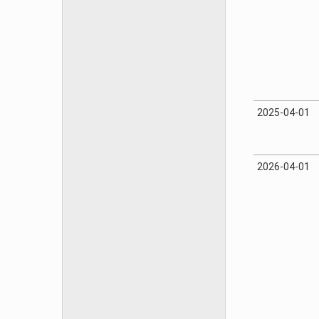
2025-04-01
2026-04-01