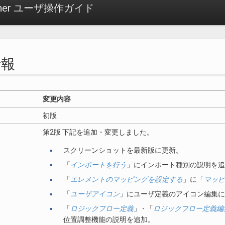
signer ユーザ操作ガイド
情報
変更内容
初版
第2版 下記を追加・変更しました。
スクリーンショットを最新版に更新。
「
インポートを行う
」にインポート種別の説明を追
「
エレメントのマッピングを設定する
」に「
マッピ
「
ユーザアイコン
」にユーザ定義のアイコン編集に
「
ロジックフロー定義
」 - 「
ロジックフロー定義編
位置調整機能の説明を追加。