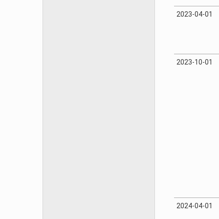
2023-04-01
2023-10-01
2024-04-01