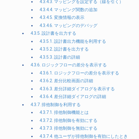
4.3.4.3. マッピングを設定する（線を引く）
4.3.4.4. マッピング関数の追加
4.3.4.5. 変換情報の表示
4.3.4.6. マッピングのデバッグ
4.3.5. 設計書を出力する
4.3.5.1. 設計書出力機能を利用する
4.3.5.2. 設計書を出力する
4.3.5.3. 設計書の詳細
4.3.6. ロジックフローの差分を表示する
4.3.6.1. ロジックフローの差分を表示する
4.3.6.2. 差分比較画面の詳細
4.3.6.3. 差分詳細ダイアログを表示する
4.3.6.4. 差分詳細ダイアログの詳細
4.3.7. 排他制御を利用する
4.3.7.1. 排他制御機能とは
4.3.7.2. 排他制御を有効にする
4.3.7.3. 排他制御を無効にする
4.3.7.4. 他ユーザが排他制御を有効にしたとき