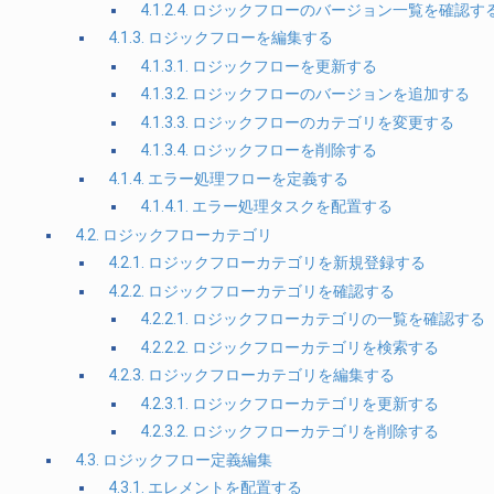
4.1.2.4. ロジックフローのバージョン一覧を確認す
4.1.3. ロジックフローを編集する
4.1.3.1. ロジックフローを更新する
4.1.3.2. ロジックフローのバージョンを追加する
4.1.3.3. ロジックフローのカテゴリを変更する
4.1.3.4. ロジックフローを削除する
4.1.4. エラー処理フローを定義する
4.1.4.1. エラー処理タスクを配置する
4.2. ロジックフローカテゴリ
4.2.1. ロジックフローカテゴリを新規登録する
4.2.2. ロジックフローカテゴリを確認する
4.2.2.1. ロジックフローカテゴリの一覧を確認する
4.2.2.2. ロジックフローカテゴリを検索する
4.2.3. ロジックフローカテゴリを編集する
4.2.3.1. ロジックフローカテゴリを更新する
4.2.3.2. ロジックフローカテゴリを削除する
4.3. ロジックフロー定義編集
4.3.1. エレメントを配置する