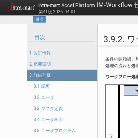
IM-Workflow
intra-mart Accel Platform
第41版 2026-04-01
目次
目次
3.9.2
1. 改訂情報
案件の開始後、
2. 概要説明
処理の流れと処
3. 詳細仕様
ワークフロー処
3.1. 認可
3.2. ユーザ
3.3. マスタ定義
3.4. ユーザ画面
3.5. ユーザプログラム