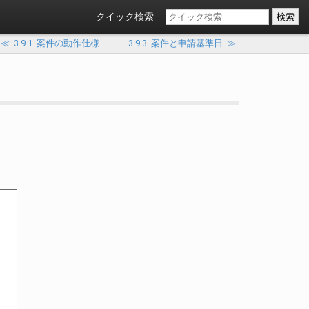
クイック検索
≪
3.9.1. 案件の動作仕様
3.9.3. 案件と申請基準日
≫