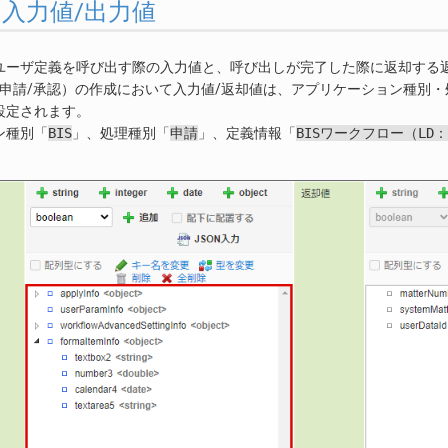
2.3. 入力値/出力値
ユーザ定義を呼び出す際の入力値と、呼び出しが完了した際に返却する
S申請/承認）の作成において入力値/返却値は、アプリケーション種別・処
設定されます。
ン種別「
BIS
」、処理種別「
申請
」、定義情報「
BISワークフロー（LD