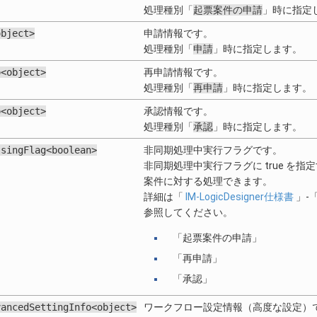
処理種別「
起票案件の申請
」時に指定
object>
申請情報です。
処理種別「
申請
」時に指定します。
o<object>
再申請情報です。
処理種別「
再申請
」時に指定します。
o<object>
承認情報です。
処理種別「
承認
」時に指定します。
ssingFlag<boolean>
非同期処理中実行フラグです。
非同期処理中実行フラグに true を
案件に対する処理できます。
詳細は「
IM-LogicDesigner仕様書
」-「
参照してください。
「起票案件の申請」
「再申請」
「承認」
vancedSettingInfo<object>
ワークフロー設定情報（高度な設定）