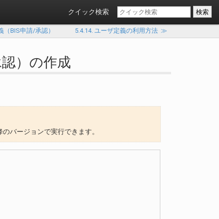
クイック検索
ザ定義（BIS申請/承認）
5.4.14. ユーザ定義の利用方法
≫
/承認）の作成
a) 以降のバージョンで実行できます。