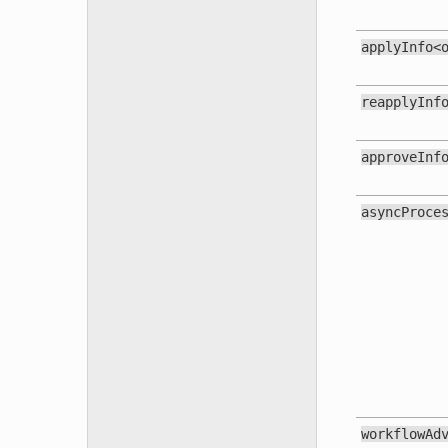
applyInfo<
reapplyInf
approveInf
asyncProce
workflowAd