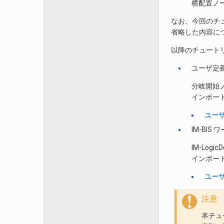
横配置ノ
なお、今回のチ
省略した内容に
以降のチュート
ユーザ定義（
分岐開始
インポー
ユーザ
IM-BI
IM-Log
インポー
ユーザ
注意
本チュ