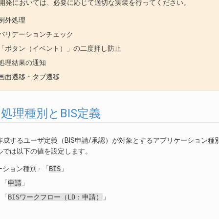
開発においては、必要に応じて適切な実装を行ってください。
例外処理
バリデーションチェック
「ボタン（イベント）」の二度押し防止
処理結果の通知
画面遷移・タブ遷移
2.2. 処理種別とBIS定義
作成するユーザ定義（BIS申請/承認）が対象とするアプリケーション
ルでは以下の値を設定します。
ション種別 - 「
BIS
」
 「
申請
」
 「
BISワークフロー（LD：申請）
」