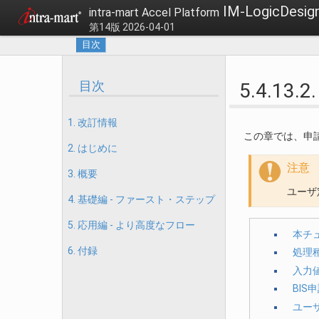
IM-LogicDe
intra-mart Accel Platform
第14版 2026-04-01
目次
目次
5.4.1
1. 改訂情報
この章では、申
2. はじめに
注意
3. 概要
ユーザ定
4. 基礎編 - ファースト・ステップ
5. 応用編 - より高度なフロー
本チ
6. 付録
処理種
入力
BIS
ユー