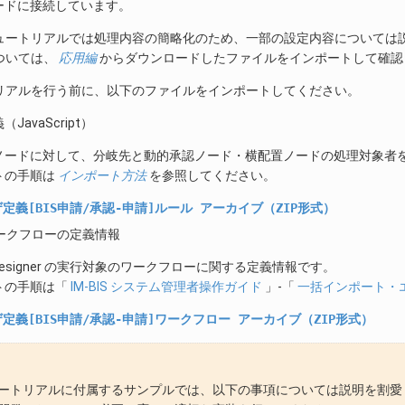
ードに接続しています。
ュートリアルでは処理内容の簡略化のため、一部の設定内容については
ついては、
応用編
からダウンロードしたファイルをインポートして確認
リアルを行う前に、以下のファイルをインポートしてください。
JavaScript）
ノードに対して、分岐先と動的承認ノード・横配置ノードの処理対象者
トの手順は
インポート方法
を参照してください。
定義[BIS申請/承認-申請]ルール
アーカイブ（ZIP形式）
S ワークフローの定義情報
icDesigner の実行対象のワークフローに関する定義情報です。
トの手順は「
IM-BIS システム管理者操作ガイド
」-「
一括インポート・
定義[BIS申請/承認-申請]ワークフロー
アーカイブ（ZIP形式）
ートリアルに付属するサンプルでは、以下の事項については説明を割愛