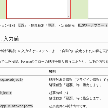
ション種別「
BIS
」・処理種別「
申請
」・定義情報「
BISワークフロー（
3.1. 入力値
IS申請/承認）の入力値はシステムによって自動的に設定された内容を
esignerではIM-BIS、Formaのフローの処理を取り扱うにあたり、以下
説明
lugin<object>
処理対象者情報（プラグイン情報）で
処理種別「
起票
」時に指定します。
object>
起票情報です。
処理種別「
起票
」時に指定します。
napplyInfo<object>
起票案件の申請情報です。