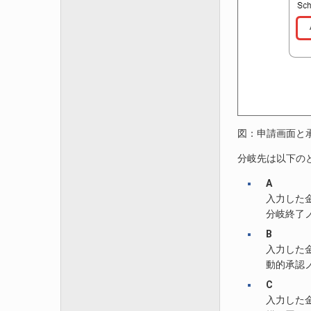
図：申請画面と
分岐先は以下の
A
入力した金
分岐終了
B
入力した金
動的承認
C
入力した金