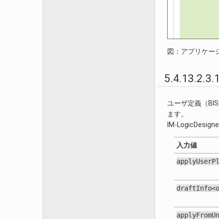
図：アプリケー
5.4.13.2.
ユーザ定義（B
ます。
IM-LogicD
入力値
applyUserP
draftInfo<
applyFromU