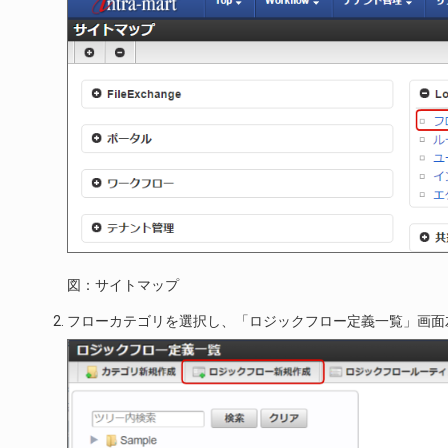
図：サイトマップ
フローカテゴリを選択し、「ロジックフロー定義一覧」画面