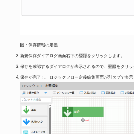
図：保存情報の定義
新規保存ダイアログ画面右下の
登録
をクリックします。
保存を確認するダイアログが表示されるので、
登録
をクリッ
保存が完了し、ロジックフロー定義編集画面が別タブで表示