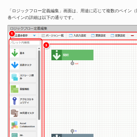
「ロジックフロー定義編集」画面は、用途に応じて複数のペイン（
各ペインの詳細は以下の通りです。