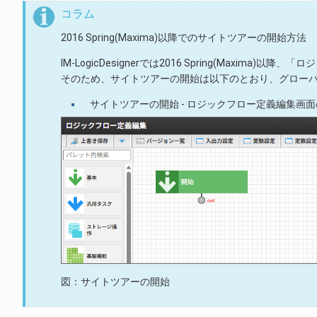
コラム
2016 Spring(Maxima)以降でのサイトツアーの開始方法
IM-LogicDesignerでは2016 Spring(Maxi
そのため、サイトツアーの開始は以下のとおり、グロー
サイトツアーの開始 - ロジックフロー定義編集画
図：サイトツアーの開始