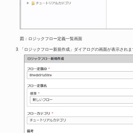
図：ロジックフロー定義一覧画面
「ロジックフロー新規作成」ダイアログの画面が表示されま