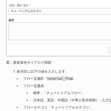
図：新規保存ダイアログ画面
各項目に以下の値を入力します。
フロー定義ID「
tutorial_flow
」
フロー定義名
標準 - 「チュートリアルフロー」
日本語、英語、中国語（中華人民共和国） - 入力
フローカテゴリ「チュートリアルカテゴリ」