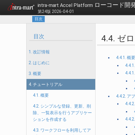
ローコード開
intra-mart Accel Platform
第24版 2026-04-01
目次
目次
4.4.
1. 改訂情報
4.4.1. 概
2. はじめに
4.4
4.4
3. 概要
4. チュートリアル
4.1. 概要
4.4.2
4.
4.2. シンプルな登録、更新、削
除、一覧表示を行うアプリケー
4.4
ションを作成する
4.3. ワークフローを利用してア