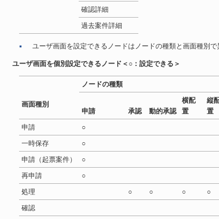
確認詳細
過去案件詳細
ユーザ画面を設定できるノードはノードの種類と画面種別で
ユーザ画面を個別設定できるノード＜○：設定できる＞
ノードの種類
横配
縦
画面種別
申請
承認
動的承認
置
置
申請
○
一時保存
○
申請（起票案件）
○
再申請
○
処理
○
○
○
○
確認