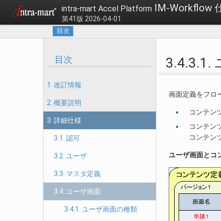
IM-Workflow
intra-mart Accel Platform
第41版 2026-04-01
目次
目次
3.4.3
1. 改訂情報
画面定義をフロ
2. 概要説明
コンテン
3. 詳細仕様
コンテン
コンテン
3.1. 認可
ユーザ画面とコ
3.2. ユーザ
3.3. マスタ定義
3.4. ユーザ画面
3.4.1. ユーザ画面の種類