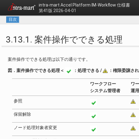
intra-mart Accel Platform
IM-Workflow 仕様書
第41版 2026-04-01
目次
3.13.1. 案件操作でできる処理
案件操作でできる処理は以下の通りです。
図．案件操作でできる処理＜
：処理できる /
：権限委譲され
ワークフロー
ワ
システム管理者
運
参照
保留解除
ノード処理対象者変更