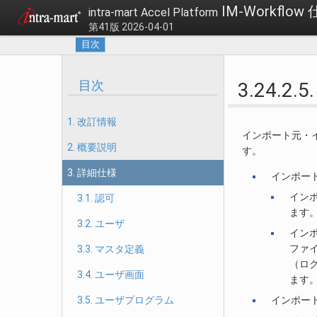
IM-Workflow
intra-mart Accel Platform
第41版 2026-04-01
目次
目次
3.24.
1. 改訂情報
インポート元・
2. 概要説明
す。
3. 詳細仕様
インポー
イン
3.1. 認可
ます
3.2. ユーザ
イン
ファ
3.3. マスタ定義
（ロ
3.4. ユーザ画面
ます
3.5. ユーザプログラム
インポー