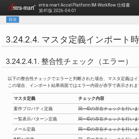
intra-mart Accel Platform
IM-Workflow 仕様書
第41版 2026-04-01
目次
3.24.2.4. マスタ定義インポ
3.24.2.4.1. 整合性チェック（エラー）
以下の整合性チェックでエラーと判断された場合、マスタ定義はイ
この場合、インポート結果画面ではエラー内容が赤字で表示されま
マスタ定義
チェック内容
案件プロパティ定義
同一IDの存在チェックを行いま
一覧表示パターン定義
同一IDの存在チェックを行いま
メール定義
同一IDの存在チェックを行いま