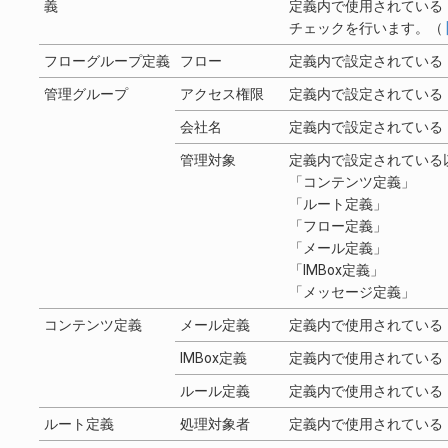
義
定義内で使用されている
チェックを行います。（
フローグループ定義
フロー
定義内で設定されている
管理グループ
アクセス権限
定義内で設定されている
会社名
定義内で設定されている
管理対象
定義内で設定されている
「コンテンツ定義」
「ルート定義」
「フロー定義」
「メール定義」
「IMBox定義」
「メッセージ定義」
コンテンツ定義
メール定義
定義内で使用されている
IMBox定義
定義内で使用されている「
ルール定義
定義内で使用されている
ルート定義
処理対象者
定義内で使用されている