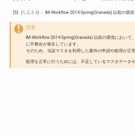
[5]
(
1
,
2
,
3
,
4
)
： IM-Workflow 2014 Spring(Granada
注意
IM-Workflow 2014 Spring(Granada) 以前の環境において
に不整合が発生しています。
そのため、当該マスタを利用した案件の申請や処理が正
処理を正常に行うためには、不足しているマスタデータ