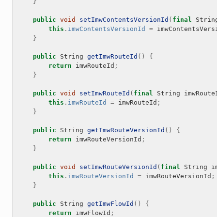
}
public
void
setImwContentsVersionId
(
final
Strin
this
.
imwContentsVersionId
=
imwContentsVers
}
public
String
getImwRouteId
()
{
return
imwRouteId
;
}
public
void
setImwRouteId
(
final
String
imwRoute
this
.
imwRouteId
=
imwRouteId
;
}
public
String
getImwRouteVersionId
()
{
return
imwRouteVersionId
;
}
public
void
setImwRouteVersionId
(
final
String
i
this
.
imwRouteVersionId
=
imwRouteVersionId
;
}
public
String
getImwFlowId
()
{
return
imwFlowId
;