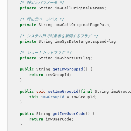
/* 呼出元パラメータ */
private
String
imwCallOriginalParams
;
/* 呼出元ページパス */
private
String
imwCallOriginalPagePath
;
/* システム日で対象者を展開するフラグ */
private
String
imwSysDateTargetExpandFlag
;
/* ショートカットフラグ */
private
String
imwShortCutFlag
;
public
String
getImwGroupId
()
{
return
imwGroupId
;
}
public
void
setImwGroupId
(
final
String
imwGroup
this
.
imwGroupId
=
imwGroupId
;
}
public
String
getImwUserCode
()
{
return
imwUserCode
;
}