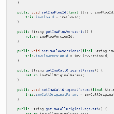
}
public
void
setImwFlowId
(
final
String
imwFlowId
this
.
imwFlowId
=
imwFlowId
;
}
public
String
getImwFlowVersionId
()
{
return
imwFlowVersionId
;
}
public
void
setImwFlowVersionId
(
final
String
im
this
.
imwFlowVersionId
=
imwFlowVersionId
;
}
public
String
getImwCallOriginalParams
()
{
return
imwCallOriginalParams
;
}
public
void
setImwCallOriginalParams
(
final
Stri
this
.
imwCallOriginalParams
=
imwCallOrigina
}
public
String
getImwCallOriginalPagePath
()
{
return
imwCallOriginalPagePath
;