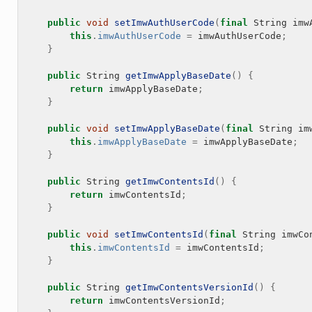
public
void
setImwAuthUserCode
(
final
String
imw
this
.
imwAuthUserCode
=
imwAuthUserCode
;
}
public
String
getImwApplyBaseDate
()
{
return
imwApplyBaseDate
;
}
public
void
setImwApplyBaseDate
(
final
String
im
this
.
imwApplyBaseDate
=
imwApplyBaseDate
;
}
public
String
getImwContentsId
()
{
return
imwContentsId
;
}
public
void
setImwContentsId
(
final
String
imwCo
this
.
imwContentsId
=
imwContentsId
;
}
public
String
getImwContentsVersionId
()
{
return
imwContentsVersionId
;