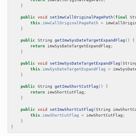
}
public
void
setImwCallOriginalPagePath
(
final
St
this
.
imwCallOriginalPagePath
=
imwCallOrigi
}
public
String
getImwSysDateTargetExpandFlag
()
{
return
imwSysDateTargetExpandFlag
;
}
public
void
setImwSysDateTargetExpandFlag
(
Strin
this
.
imwSysDateTargetExpandFlag
=
imwSysDat
}
public
String
getImwShortCutFlag
()
{
return
imwShortCutFlag
;
}
public
void
setImwShortCutFlag
(
String
imwShortC
this
.
imwShortCutFlag
=
imwShortCutFlag
;
}
}