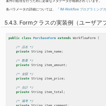
案件の処理を行うために必要なメタデータが格納されています。
各パラメータの詳細については、 「
IM-Workflow プログラミング
5.4.3. Formクラスの実装例（ユー
public
class
PurchaseForm
extends
WorkflowForm
{
/* 品名 */
private
String
item_name
;
/* 数量 */
private
String
item_amount
;
/* 金額 */
private
String
item_price
;
/* 合計 */
private
String
item_total
;
/* 備考 */
private
String
item_comment
;