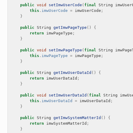
public
void
setImwUserCode
(
final
String
imwUser
this
.
imwUserCode
=
imwUserCode
;
}
public
String
getImwPageType
()
{
return
imwPageType
;
}
public
void
setImwPageType
(
final
String
imwPage
this
.
imwPageType
=
imwPageType
;
}
public
String
getImwUserDataId
()
{
return
imwUserDataId
;
}
public
void
setImwUserDataId
(
final
String
imwUs
this
.
imwUserDataId
=
imwUserDataId
;
}
public
String
getImwSystemMatterId
()
{
return
imwSystemMatterId
;
}