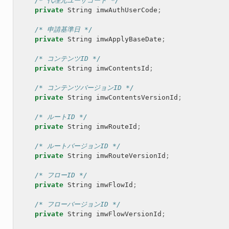
/* 代理元ユーザコード */
private
String
imwAuthUserCode
;
/* 申請基準日 */
private
String
imwApplyBaseDate
;
/* コンテンツID */
private
String
imwContentsId
;
/* コンテンツバージョンID */
private
String
imwContentsVersionId
;
/* ルートID */
private
String
imwRouteId
;
/* ルートバージョンID */
private
String
imwRouteVersionId
;
/* フローID */
private
String
imwFlowId
;
/* フローバージョンID */
private
String
imwFlowVersionId
;