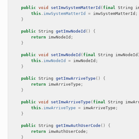
public
void
setImwSystemMatterId
(
final
String
i
this
.
imwSystemMatterId
=
imwSystemMatterId
;
}
public
String
getImwNodeId
()
{
return
imwNodeId
;
}
public
void
setImwNodeId
(
final
String
imwNodeId
this
.
imwNodeId
=
imwNodeId
;
}
public
String
getImwArriveType
()
{
return
imwArriveType
;
}
public
void
setImwArriveType
(
final
String
imwAr
this
.
imwArriveType
=
imwArriveType
;
}
public
String
getImwAuthUserCode
()
{
return
imwAuthUserCode
;
}