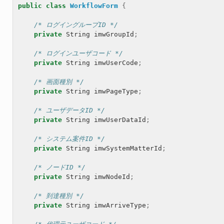
public
class
WorkflowForm
{
/* ログイングループID */
private
String
imwGroupId
;
/* ログインユーザコード */
private
String
imwUserCode
;
/* 画面種別 */
private
String
imwPageType
;
/* ユーザデータID */
private
String
imwUserDataId
;
/* システム案件ID */
private
String
imwSystemMatterId
;
/* ノードID */
private
String
imwNodeId
;
/* 到達種別 */
private
String
imwArriveType
;