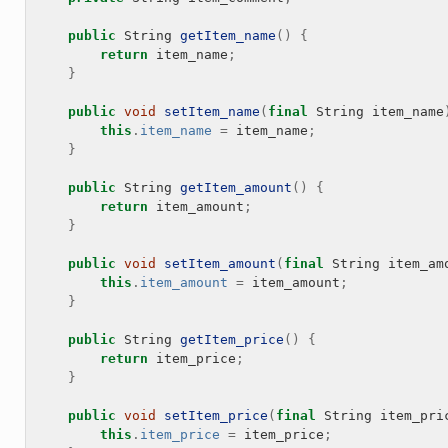
public
String
getItem_name
()
{
return
item_name
;
}
public
void
setItem_name
(
final
String
item_name
this
.
item_name
=
item_name
;
}
public
String
getItem_amount
()
{
return
item_amount
;
}
public
void
setItem_amount
(
final
String
item_am
this
.
item_amount
=
item_amount
;
}
public
String
getItem_price
()
{
return
item_price
;
}
public
void
setItem_price
(
final
String
item_pri
this
.
item_price
=
item_price
;