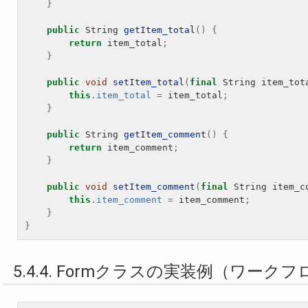
}
public
String
getItem_total
()
{
return
item_total
;
}
public
void
setItem_total
(
final
String
item_tot
this
.
item_total
=
item_total
;
}
public
String
getItem_comment
()
{
return
item_comment
;
}
public
void
setItem_comment
(
final
String
item_c
this
.
item_comment
=
item_comment
;
}
}
5.4.4. Formクラスの実装例（ワーク