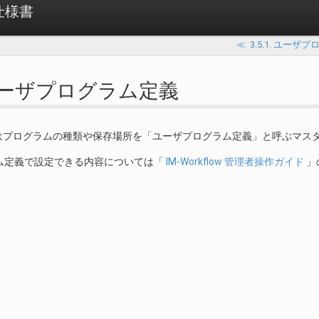
 仕様書
≪
3.5.1. ユー
. ユーザプログラム定義
low ではプログラムの種類や保存場所を「ユーザプログラム定義」と呼ぶマ
ム定義で設定できる内容については「
IM-Workflow 管理者操作ガイド
」