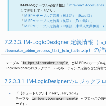
IM-BPMのテーブル定義情報は「
intra-mart Accel S
して参照してください。
「
IM-BPM テーブル定義書（日本語）（Excel版）
」
「
IM-BPM テーブル定義書（英語）（Excel版）
」
「
IM-BPM テーブル定義書（中国語（中華人民共和国））（
7.2.3.3. IM-LogicDesigner 定義情報（
im_
）の詳
bloommaker_addon_process_list_join_table.zip
テーブル「
im_bpm_bloommaker_sample
」とIM-BPMのテーブルを
LogicDesignerのロジックフローへのルーティング定義を含む資材
7.2.3.3.1. IM-LogicDesignerのロジッ
「【チュートリアル】insert_user_table」
テーブル「
im_bpm_bloommaker_sample
」へプロセスの情報や
ーです。