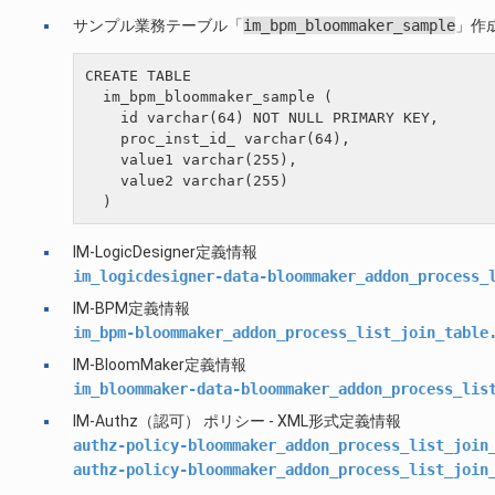
サンプル業務テーブル「
im_bpm_bloommaker_sample
」作成
CREATE TABLE

  im_bpm_bloommaker_sample (

    id varchar(64) NOT NULL PRIMARY KEY,

    proc_inst_id_ varchar(64),

    value1 varchar(255),

    value2 varchar(255)

IM-LogicDesigner定義情報
im_logicdesigner-data-bloommaker_addon_process_
IM-BPM定義情報
im_bpm-bloommaker_addon_process_list_join_table
IM-BloomMaker定義情報
im_bloommaker-data-bloommaker_addon_process_lis
IM-Authz（認可） ポリシー - XML形式定義情報
authz-policy-bloommaker_addon_process_list_join
authz-policy-bloommaker_addon_process_list_join