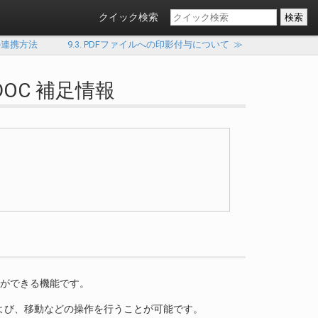
クイック検索
rm との連携方法
9.3. PDFファイルへの印影付与について
≫
DOC 補足情報
とができる機能です。
よび、移動などの操作を行うことが可能です。