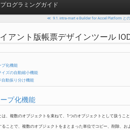
atform プログラミングガイド
≪
9.1. intra-mart e Builder for Accel Platfo
 クライアント版帳票デザインツール IO
ープ化機能
サイズの自動縮小機能
ジ自動振り分け機能
 グループ化機能
とは、複数のオブジェクトを束ねて、1つのオブジェクトとして扱うこ
することで、複数のオブジェクトをまとまった単位でコピー、削除、お