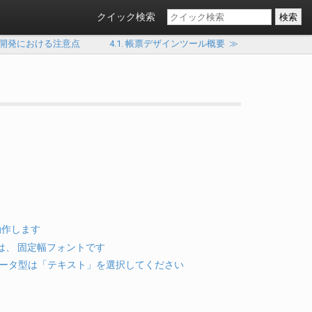
クイック検索
ラム開発における注意点
4.1. 帳票デザインツール概要
≫
で動作します
ントは、 固定幅フォントです
でのデータ型は「テキスト」を選択してください