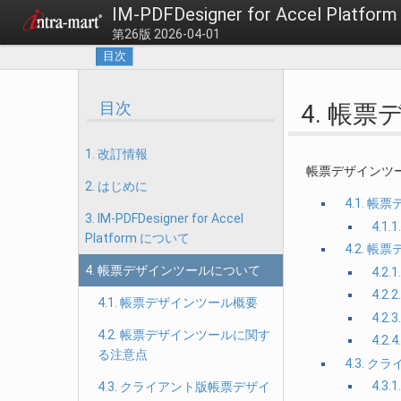
IM-PDFDesigner for Accel Pl
第26版 2026-04-01
目次
目次
4. 帳
1. 改訂情報
帳票デザインツ
2. はじめに
4.1. 
3. IM-PDFDesigner for Accel
4.1
Platform について
4.2. 
4. 帳票デザインツールについて
4.
4.2
4.1. 帳票デザインツール概要
4.
4.2. 帳票デザインツールに関す
4.
る注意点
4.3. 
4.3
4.3. クライアント版帳票デザイ