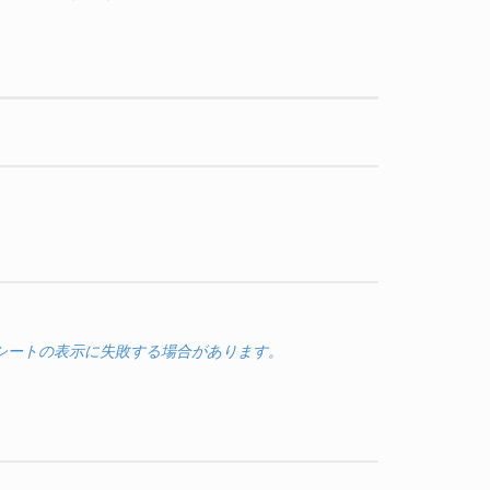
プレッドシートの表示に失敗する場合があります。
。