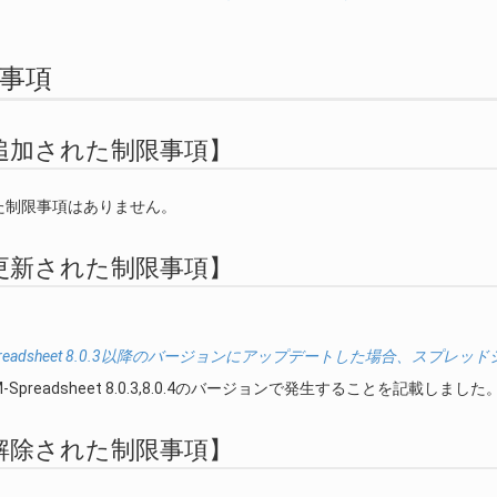
制限事項
1. 【追加された制限事項】
た制限事項はありません。
2. 【更新された制限事項】
Spreadsheet 8.0.3以降のバージョンにアップデートした場合、ス
M-Spreadsheet 8.0.3,8.0.4のバージョンで発生することを記載しました
3. 【解除された制限事項】