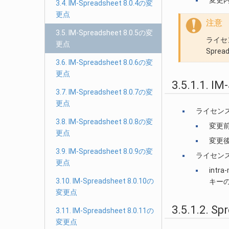
変更
3.4. IM-Spreadsheet 8.0.4の変
更点
注意
3.5. IM-Spreadsheet 8.0.5の変
ライセ
更点
Spr
3.6. IM-Spreadsheet 8.0.6の変
更点
3.5.1.1. 
3.7. IM-Spreadsheet 8.0.7の変
更点
ライセン
3.8. IM-Spreadsheet 8.0.8の変
変更前「
更点
変更後「
3.9. IM-Spreadsheet 8.0.9の変
ライセン
更点
intr
3.10. IM-Spreadsheet 8.0.10の
キー
変更点
3.5.1.2.
3.11. IM-Spreadsheet 8.0.11の
変更点