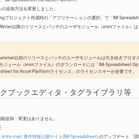
ルの追加方法を変更しました。
glingプロジェクト作成時の「アプリケーションの選択」で「IM-Spreadsheet 
9 Winter以降のリリースとパッチのユーザモジュール（immファイ
。
9 Summer以前のリリースとパッチのユーザモジュールは引き続きプロ
ジュール（immファイル）のダウンロードには「IM-Spreadsheet Option 
adsheet for Accel Platformライセンス」のライセンスキーが必要です。
. ワークブックエディタ・タグライブラリ等
機能追加・変更はありません。
正
は
intra-mart 要件情報公開サイト(IM-Spreadsheet)
のアップデート「2019