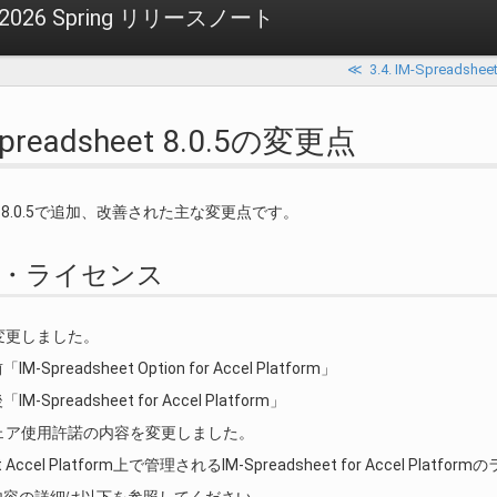
orm 2026 Spring リリースノート
≪
3.4. IM-Spreadsh
-Spreadsheet 8.0.5の変更点
heet 8.0.5で追加、改善された主な変更点です。
 製品・ライセンス
変更しました。
M-Spreadsheet Option for Accel Platform」
IM-Spreadsheet for Accel Platform」
ェア使用許諾の内容を変更しました。
art Accel Platform上で管理されるIM-Spreadsheet for Acce