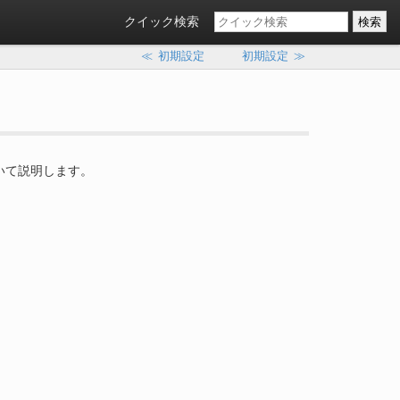
クイック検索
≪
初期設定
初期設定
≫
いて説明します。