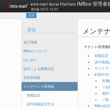
IMBox 管理
intra-mart Accel Platform
第6版 2015-12-01
目次
目次
メンテ
改訂情報
テナント管理権
IMBox について
初期設定
はじめに
認可画面
サイトマ
認可による権限設定
利用不可
管理系画面
所属
メンテナンス系画面
一括
選択
初期設定
一覧
認可画面設定方法
IMBox