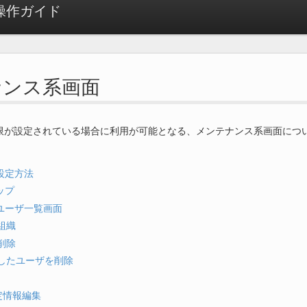
者操作ガイド
ナンス系画面
限が設定されている場合に利用が可能となる、メンテナンス系画面につ
設定方法
ップ
ユーザ一覧画面
組織
削除
したユーザを削除
設定情報編集