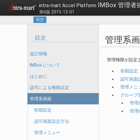
IMBox 管理
intra-mart Accel Platform
第6版 2015-12-01
目次
目次
管理系画
改訂情報
管理権限が設定
IMBox について
初期設定
はじめに
認可画面
管理メニ
認可による権限設定
グループ
管理系画面
管理
初期設定
管理
認可画面設定方法
管理メニュー