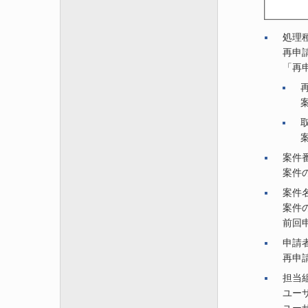
処理
再申
「再
案件
案件
案件
案件
前回
申請
再申
担当
ユー