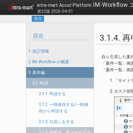
IM-Workfl
intra-mart Accel Platform
第22版 2026-04-01
目次
目次
3.1.4
1. 改訂情報
自ら引戻した案
2. IM-Workflow の概要
「案件一覧」画
「案件一覧」画
3. 基本編
「サイト
3.1. 申請
タスク状
3.1.1. 申請する
3.1.2. 一時保存する/一時保
存から申請する
3.1.3. 引戻しをする
3.1.4. 再申請、取止めをする