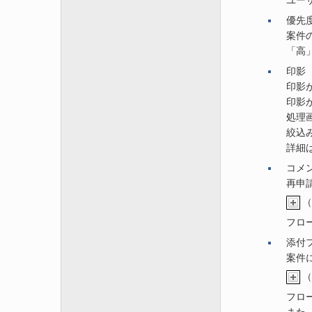
ユー
優先
案件
「高
印影
印影
印影
処理
絞込
詳細
コメ
再申
（
フロ
添付
案件
（
フロ