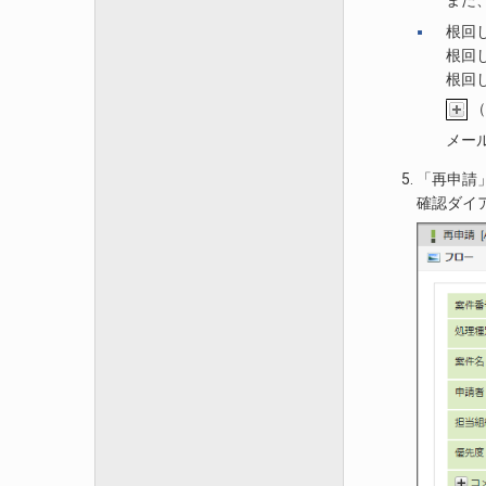
また
根回
根回
根回
（
メー
「再申請
確認ダイ