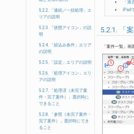
「過
iPa
5.2.2. 「連続／一括処理」エ
リアの説明
5.2.3. 「状態アイコン」の説
5.2.1
明
5.2.4. 「絞込み条件」エリア
「案件一覧」画
の説明
5.2.5. 「設定」エリアの説明
5.2.6. 「処理アイコン」エリ
アの説明
5.2.7. 「処理済（未完了案
件・完了案件）」選択時に
できること
5.2.8. 「参照（未完了案件・
完了案件）」選択時にでき
ること