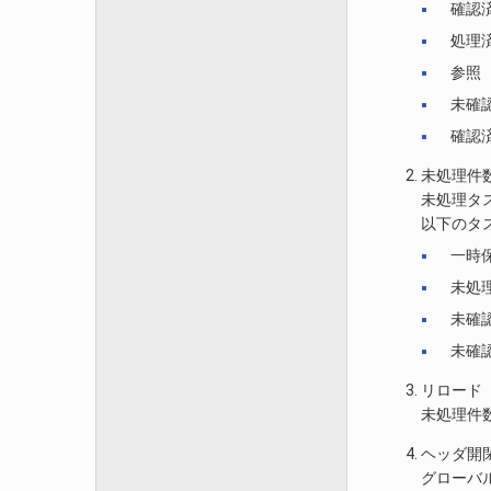
確認
処理
参照
未確
確認
未処理件
未処理タ
以下のタ
一時
未処
未確
未確
リロード
未処理件
ヘッダ開
グローバ