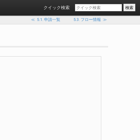
クイック検索
≪
5.1. 申請一覧
5.3. フロー情報
≫