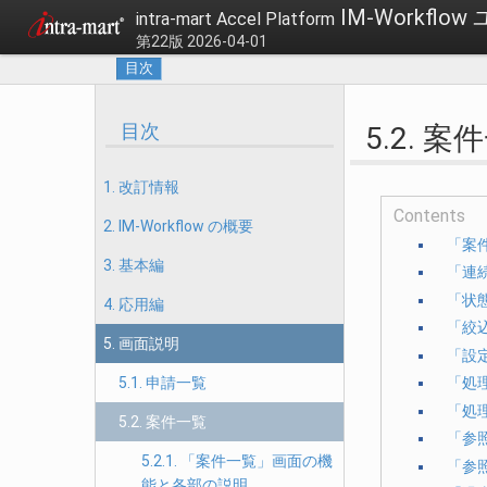
IM-Workfl
intra-mart Accel Platform
第22版 2026-04-01
目次
目次
5.2. 案
1. 改訂情報
Contents
2. IM-Workflow の概要
「案
3. 基本編
「連
「状
4. 応用編
「絞
5. 画面説明
「設
5.1. 申請一覧
「処
「処
5.2. 案件一覧
「参
5.2.1. 「案件一覧」画面の機
「参
能と各部の説明