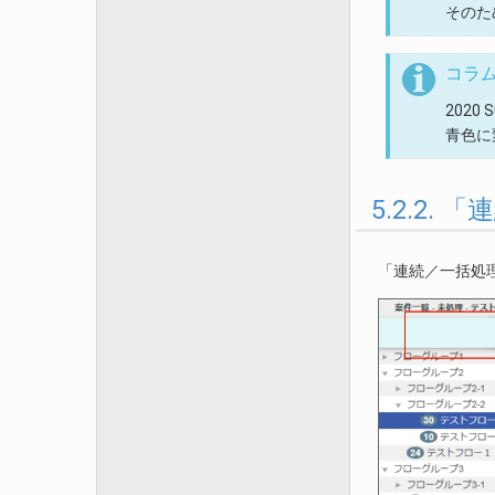
そのた
コラ
2020
青色に
5.2.2
「連続／一括処