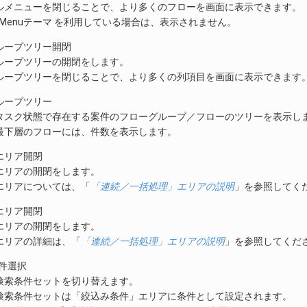
ルメニューを閉じることで、より多くのフローを画面に表示できます。
Side Menuテーマ を利用している場合は、表示されません。
ループツリー開閉
ループツリーの開閉をします。
ループツリーを閉じることで、より多くの列項目を画面に表示できます
ループツリー
タスク状態で存在する案件のフローグループ／フローのツリーを表示し
最下層のフローには、件数を表示します。
エリア開閉
エリアの開閉をします。
エリアについては、「
「連続／一括処理」エリアの説明
」を参照してく
エリア開閉
エリアの開閉をします。
エリアの詳細は、「
「連続／一括処理」エリアの説明
」を参照してくだ
条件選択
検索条件セットを切り替えます。
検索条件セットは「絞込み条件」エリアに条件として設定されます。