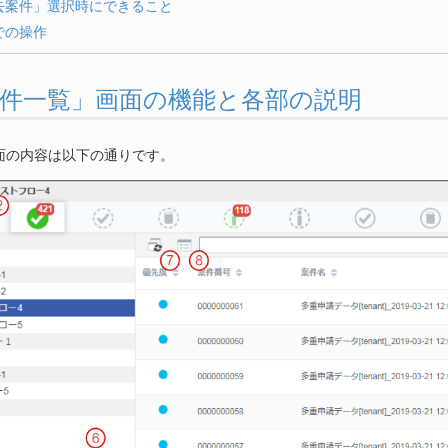
去案件」選択時にできること
dでの操作
. 「案件一覧」画面の機能と各部の説明
面の内容は以下の通りです。