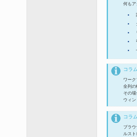
何もア
コラ
ワーク
全列の
その場
ウィン
コラ
ブラウ
ルスト