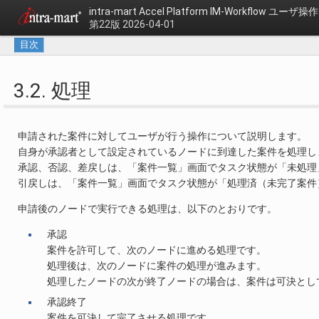
intra-mart Accel Platform
IM-Workflow ユーザ
第22版 2026-04-01
目次
3.2. 処理
申請された案件に対してユーザが行う操作について説明します。
自身が承認者として設定されているノードに到達した案件を処理し
承認、否認、差戻しは、「案件一覧」画面でタスク状態が「未処理
引戻しは、「案件一覧」画面でタスク状態が「処理済（未完了案件
申請後のノードで実行できる処理は、以下のとおりです。
承認
案件を許可して、次のノードに進める処理です。
処理後は、次のノードに案件の処理が進みます。
処理したノードの次が終了ノードの場合は、案件は可決とし
承認終了
案件を可決して完了させる処理です。