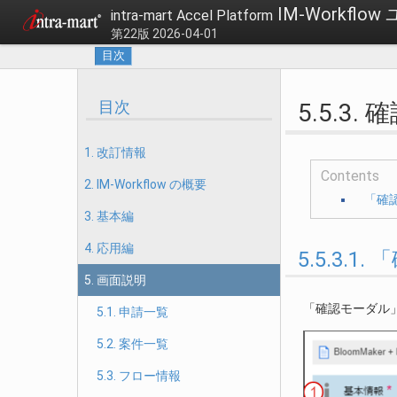
IM-Workfl
intra-mart Accel Platform
第22版 2026-04-01
目次
目次
5.5.3
1. 改訂情報
Contents
2. IM-Workflow の概要
「確
3. 基本編
4. 応用編
5.5.3
5. 画面説明
「確認モーダル
5.1. 申請一覧
5.2. 案件一覧
5.3. フロー情報