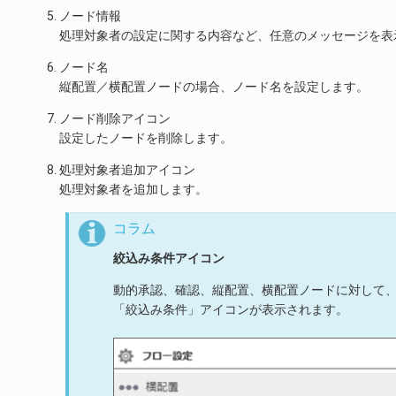
ノード情報
処理対象者の設定に関する内容など、任意のメッセージを表
ノード名
縦配置／横配置ノードの場合、ノード名を設定します。
ノード削除アイコン
設定したノードを削除します。
処理対象者追加アイコン
処理対象者を追加します。
コラム
絞込み条件アイコン
動的承認、確認、縦配置、横配置ノードに対して
「絞込み条件」アイコンが表示されます。