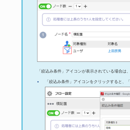
「絞込み条件」アイコンが表示されている場合は
「絞込み条件」アイコンをクリックすると、