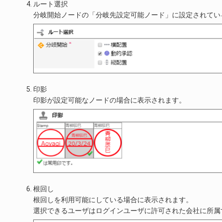
ルート選択
分岐開始ノードの「分岐先設定可能ノード」に設定されてい
印影
印影が設定可能なノードの場合に表示されます。
根回し
根回しを利用可能にしている場合に表示されます。
選択できるユーザはログインユーザに許可された会社に所属