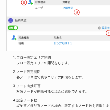
フロー設定エリア開閉
フロー設定エリアの開閉をします。
ノード設定開閉
各ノード単位で表示エリアの開閉をします。
ノード有効可否
対象ノードが削除可能な場合に選択できます。
設定ノード数
縦配置／横配置ノードの場合、設定するノード数を選択しま