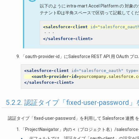
以下のように intra-mart Accel Platform
テナントIDは半角スペースで区切って記載してく
<salesforce-client
id=
"salesforce_oaut
</salesforce-client>
「oauth-provider-id」にSalesforce REST API
<salesforce-client
id=
"salesforce_oauth"
type=
<oauth-provider-id>
yourcompany.salesforce.c
</salesforce-client>
5.2.2. 認証タイプ「fixed-user-passw
認証タイプ「fixed-user-password」を利用して Salesforce
「ProjectNavigator」内の <（プロジェクト名）/salesfor
デフォルトでは、認証タイプ「oauth-client」の設定