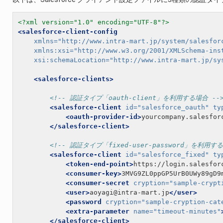
<?xml version="1.0" encoding="UTF-8"?>
<salesforce-client-config
xmlns=
"http://www.intra-mart.jp/system/salesfor
xmlns:xsi=
"http://www.w3.org/2001/XMLSchema-ins
xsi:schemaLocation=
"http://www.intra-mart.jp/sy
<salesforce-clients>
<!-- 認証タイプ「oauth-client」を利用する場合 --
<salesforce-client
id=
"salesforce_oauth"
ty
<oauth-provider-id>
yourcompany.salesfor
</salesforce-client>
<!-- 認証タイプ「fixed-user-password」を利用する
<salesforce-client
id=
"salesforce_fixed"
ty
<token-end-point>
https://login.salesfor
<consumer-key>
3MVG9ZL0ppGP5UrB0UWy89gD9
<consumer-secret
cryption=
"sample-crypt
<user>
aoyagi@intra-mart.jp
</user>
<password
cryption=
"sample-cryption-cat
<extra-parameter
name=
"timeout-minutes"
</salesforce-client>