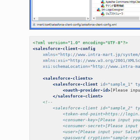
<?xml version="1.0" encoding="UTF-8"?>
<salesforce-client-config
xmlns=
"http://www.intra-mart.jp/system
xmlns:xsi=
"http://www.w3.org/2001/XMLS
xsi:schemaLocation=
"http://www.intra-m
<salesforce-clients>
<salesforce-client
id=
"sample_1"
t
<oauth-provider-id>
[Please inp
</salesforce-client>
<!--
        <salesforce-client id="sample_2" t
            <token-end-point>https://login
            <consumer-key>[Please input yo
            <consumer-secret>[Please input
            <user>[Please input your Sales
            <password cryption="sample-cry