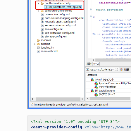
<?xml version="1.0" encoding="UTF-8"?>
<oauth-provider-config
xmlns=
"http://www.i