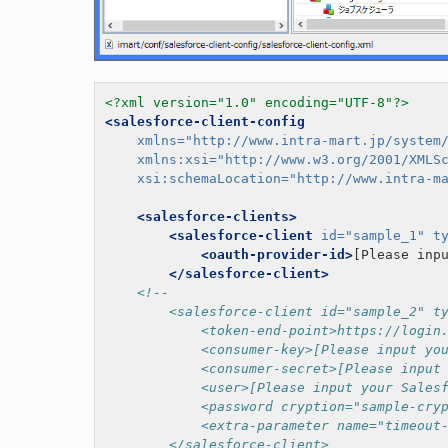
<?xml version="1.0" encoding="UTF-8"?>
<salesforce-client-config
xmlns=
"http://www.intra-mart.jp/system
xmlns:xsi=
"http://www.w3.org/2001/XMLS
xsi:schemaLocation=
"http://www.intra-m
<salesforce-clients>
<salesforce-client
id=
"sample_1"
t
<oauth-provider-id>
[Please inp
</salesforce-client>
<!--
        <salesforce-client id="sample_2" t
            <token-end-point>https://login
            <consumer-key>[Please input yo
            <consumer-secret>[Please input
            <user>[Please input your Sales
            <password cryption="sample-cry
            <extra-parameter name="timeout
        </salesforce-client>