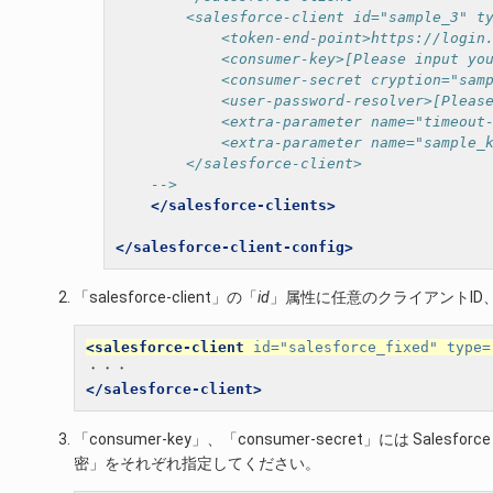
        <salesforce-client id="sample_3" t
            <token-end-point>https://login
            <consumer-key>[Please input yo
            <consumer-secret cryption="sam
            <user-password-resolver>[Pleas
            <extra-parameter name="timeout
            <extra-parameter name="sample_
        </salesforce-client>
    -->
</salesforce-clients>
</salesforce-client-config>
「salesforce-client」の「
id
」属性に任意のクライアントID
<salesforce-client
id=
"salesforce_fixed"
type=
</salesforce-client>
「consumer-key」、「consumer-secret」には Salesf
密」をそれぞれ指定してください。