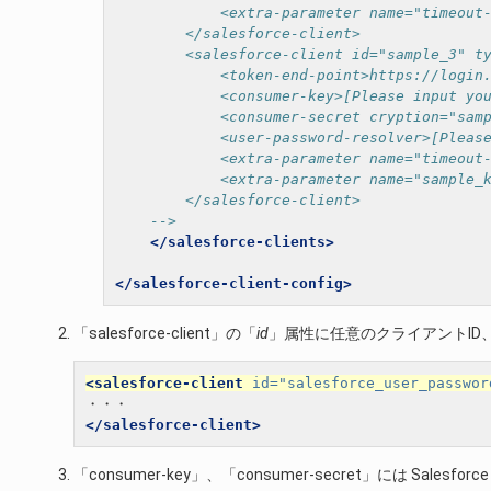
            <extra-parameter name="timeout
        </salesforce-client>
        <salesforce-client id="sample_3" t
            <token-end-point>https://login
            <consumer-key>[Please input yo
            <consumer-secret cryption="sam
            <user-password-resolver>[Pleas
            <extra-parameter name="timeout
            <extra-parameter name="sample_
        </salesforce-client>
    -->
</salesforce-clients>
</salesforce-client-config>
「salesforce-client」の「
id
」属性に任意のクライアントID
<salesforce-client
id=
"salesforce_user_passwor
</salesforce-client>
「consumer-key」、「consumer-secret」には Salesf