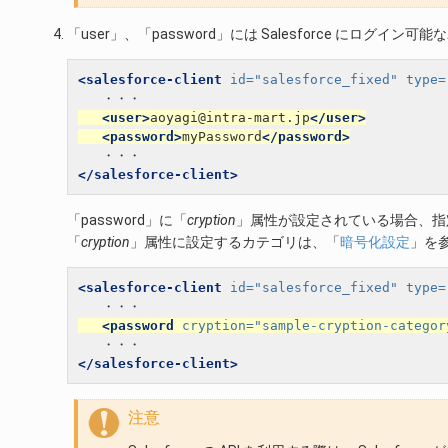
「user」、「password」には Salesforce にログ
<salesforce-client
id=
"salesforce_fixed"
type=
<user>
aoyagi@intra-mart.jp
</user>
<password>
myPassword
</password>
</salesforce-client>
「password」に「
cryption
」属性が設定されている場合、指
「
cryption
」属性に設定するカテゴリは、「
暗号化設定
」を
<salesforce-client
id=
"salesforce_fixed"
type=
<password
cryption=
"sample-cryption-categor
</salesforce-client>
注意