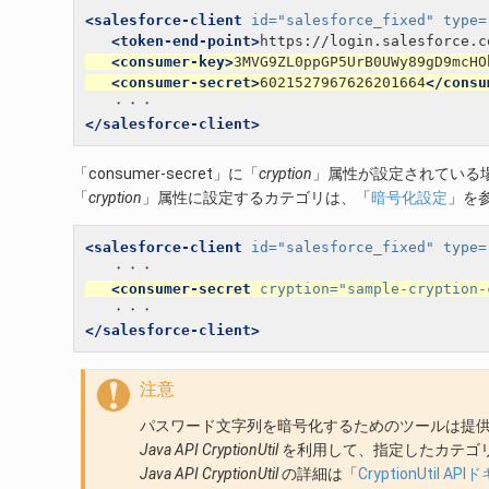
<salesforce-client
id=
"salesforce_fixed"
type=
<token-end-point>
https://login.salesforce.c
<consumer-key>
3MVG9ZL0ppGP5UrB0UWy89gD9mcHO
<consumer-secret>
6021527967626201664
</consu
</salesforce-client>
「consumer-secret」に「
cryption
」属性が設定されている
「
cryption
」属性に設定するカテゴリは、「
暗号化設定
」を
<salesforce-client
id=
"salesforce_fixed"
type=
<consumer-secret
cryption=
"sample-cryption-
</salesforce-client>
注意
パスワード文字列を暗号化するためのツールは提
Java API CryptionUtil
を利用して、指定したカテゴ
Java API CryptionUtil
の詳細は「
CryptionUtil A