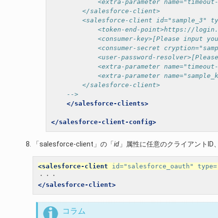
            <extra-parameter name="timeout
        </salesforce-client>
        <salesforce-client id="sample_3" t
            <token-end-point>https://login
            <consumer-key>[Please input yo
            <consumer-secret cryption="sam
            <user-password-resolver>[Pleas
            <extra-parameter name="timeout
            <extra-parameter name="sample_
        </salesforce-client>
    -->
</salesforce-clients>
</salesforce-client-config>
「salesforce-client」の「
id
」属性に任意のクライアントID
<salesforce-client
id=
"salesforce_oauth"
type=
</salesforce-client>
コラム