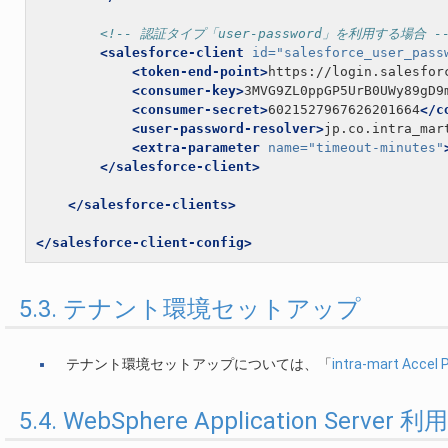
<!-- 認証タイプ「user-password」を利用する場合 -
<salesforce-client
id=
"salesforce_user_pass
<token-end-point>
https://login.salesfor
<consumer-key>
3MVG9ZL0ppGP5UrB0UWy89gD9
<consumer-secret>
6021527967626201664
</c
<user-password-resolver>
jp.co.intra_mar
<extra-parameter
name=
"timeout-minutes"
</salesforce-client>
</salesforce-clients>
</salesforce-client-config>
5.3. テナント環境セットアップ
テナント環境セットアップについては、「
intra-mart Ac
5.4. WebSphere Application Serve