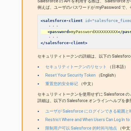
Salesforce の API を利用する際は、 Sale
例えば、ユーザのパスワードが myPassword で、
<salesforce-client
id=
"salesforce_fixe
<password>
myPasswordXXXXXXXXXX
</pas
</salesforce-client>
セキュリティトークンの詳細は、以下の Salesfo
セキュリティトークンのリセット
（日本語）
Reset Your Security Token
（English）
重置您的安全标记
（中文）
セキュリティトークンを使用せずに Salesforce
詳細は、以下の Salesforce オンラインヘルプ
ユーザが Salesforce にログインできる範囲
Restrict Where and When Users Can Log In to
限制用户可以 Salesforce 的时间与地点
（中文