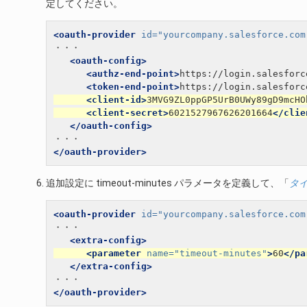
定してください。
<oauth-provider
id=
"yourcompany.salesforce.com
・・・

<oauth-config>
<authz-end-point>
https://login.salesforc
<token-end-point>
https://login.salesforc
<client-id>
3MVG9ZL0ppGP5UrB0UWy89gD9mcHO
<client-secret>
6021527967626201664
</clie
</oauth-config>
</oauth-provider>
追加設定に timeout-minutes パラメータを定義して、「
タ
<oauth-provider
id=
"yourcompany.salesforce.com
・・・

<extra-config>
<parameter
name=
"timeout-minutes"
>
60
</pa
</extra-config>
</oauth-provider>