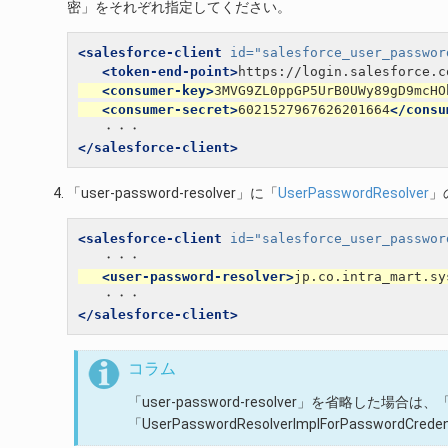
密」をそれぞれ指定してください。
<salesforce-client
id=
"salesforce_user_passwor
<token-end-point>
https://login.salesforce.c
<consumer-key>
3MVG9ZL0ppGP5UrB0UWy89gD9mcHO
<consumer-secret>
6021527967626201664
</consu
</salesforce-client>
「user-password-resolver」に「
UserPasswordResolver
」
<salesforce-client
id=
"salesforce_user_passwor
<user-password-resolver>
jp.co.intra_mart.sy
</salesforce-client>
コラム
「user-password-resolver」を省略した場合は、「Us
「UserPasswordResolverImplForPasswor