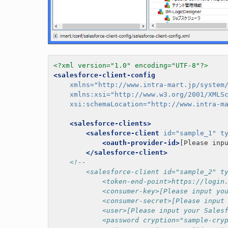
<?xml version="1.0" encoding="UTF-8"?>
<salesforce-client-config
xmlns=
"http://www.intra-mart.jp/system
xmlns:xsi=
"http://www.w3.org/2001/XMLS
xsi:schemaLocation=
"http://www.intra-m
<salesforce-clients>
<salesforce-client
id=
"sample_1"
t
<oauth-provider-id>
[Please inp
</salesforce-client>
<!--
        <salesforce-client id="sample_2" t
            <token-end-point>https://login
            <consumer-key>[Please input yo
            <consumer-secret>[Please input
            <user>[Please input your Sales
            <password cryption="sample-cry