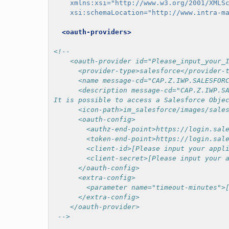
xmlns:xsi=
"http://www.w3.org/2001/XMLS
xsi:schemaLocation=
"http://www.intra-m
<oauth-providers>
<!-- 
    <oauth-provider id="Please_input_your_
      <provider-type>salesforce</provider-
      <name message-cd="CAP.Z.IWP.SALESFOR
      <description message-cd="CAP.Z.IWP.S
It is possible to access a Salesforce Obje
      <icon-path>im_salesforce/images/sale
      <oauth-config>
        <authz-end-point>https://login.sal
        <token-end-point>https://login.sal
        <client-id>[Please input your appl
        <client-secret>[Please input your 
      </oauth-config>
      <extra-config>
        <parameter name="timeout-minutes">
      </extra-config>
    </oauth-provider>
 -->