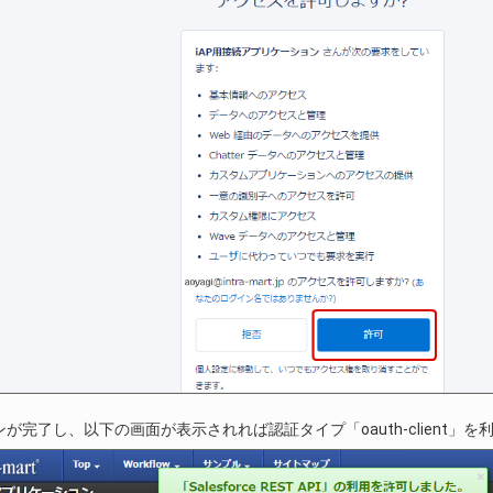
が完了し、以下の画面が表示されれば認証タイプ「oauth-client