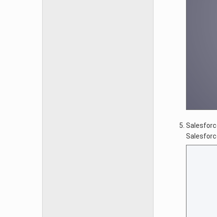
Salesf
Sales