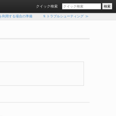
クイック検索
イアント を利用する場合の準備
9. トラブルシューティング
≫
。