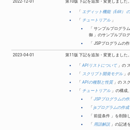
2022-12-01
第10版 下記を追加・変更しました
「
エディット機能（Edit） 
「
チュートリアル
」
「 サンプルプログラム
御 」のサンプルプロ
「 JSPプログラムの
2023-04-01
第11版 下記を追加・変更しました
「
APIリストについて
」の 
「
スクリプト開発モデル
」
「
APIの種類と性質
」の ス
「
チュートリアル
」の構成
「
JSPプログラムの作成
「
jsプログラムの作成
「 前提条件 」を削除
「
用語解説
」の記述