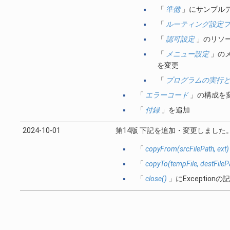
「
準備
」にサンプル
「
ルーティング設定
「
認可設定
」のリソー
「
メニュー設定
」の
を変更
「
プログラムの実行
「
エラーコード
」の構成を
「
付録
」を追加
2024-10-01
第14版 下記を追加・変更しました
「
copyFrom(srcFilePath, ext)
「
copyTo(tempFile, destFileP
「
close()
」にException