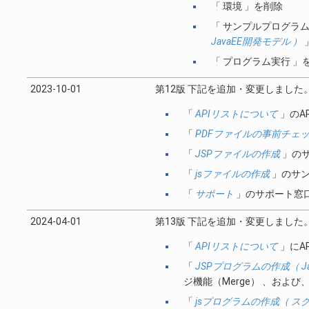
「 環境 」を削除
「 サンプルプログラ
JavaEE開発モデル ）
「 プログラム実行 
2023-10-01
第12版 下記を追加・変更しました
「
APIリストについて
」のA
「
PDFファイルの事前チェ
「
JSPファイルの作成
」の
「
jsファイルの作成
」のサン
「
サポート
」のサポート窓
2024-04-01
第13版 下記を追加・変更しました
「
APIリストについて
」にA
「
JSPプログラムの作成（ Ja
ジ機能（Merge） 、および、
「
jsプログラムの作成（ ス