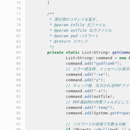
 75

}
 76

 77

/**
 78

	 * 実行用のコマンドを返す。
 79

	 * @param infile 元ファイル
 80

	 * @param outfile 出力ファイル
 81

	 * @param pwd パスワード
 82

	 * @return コマンド
 83

	 */
 84

private
static
List
<
String
>
getComm
 85

List
<
String
>
command
=
new
 86

command
.
add
(
"ypdfcomb"
);
 87

// エラー発生時、メッセージが表
 88

command
.
add
(
"-se"
);
 89

command
.
add
(
"y"
);
 90

// チェック後、出力されるPDFフ
 91

command
.
add
(
"-o"
);
 92

command
.
add
(
outfile
);
 93

// PDF連結時の作業フォルダとし
 94

command
.
add
(
"-temp"
);
 95

command
.
add
(
System
.
getPrope
 96

 97

// パスワードの有無で引数を分岐
 98

if
(
Objects
.
isNull
(
pwd
)
||