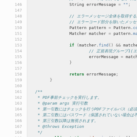
146

String
errorMessage
=
""
;
147

148

// エラーメッセージ全体を取得す
149

// エラーコード部分を除いたメッ
150

Pattern
pattern
=
Pattern
.
c
151

Matcher
matcher
=
pattern
.
m
152

153

if
(
matcher
.
find
()
&&
match
154

// 正規表現グループ1(
155

errorMessage
=
matc
156

}
157

158

return
errorMessage
;
159

}
160

161

/**
162

   * PDF事前チェックを実行します。
163

   * @param args 実行引数
164

   * 第一引数にはチェックを行うPDFファイルパス（必
165

   * 第二引数にはパスワード（保護されていない場合は
166

   * 第三引数以降は無視されます。
167

   * @throws Exception
168

   */