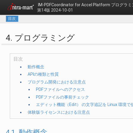
IM-PDFCoordinator for Accel Platform プロ
第14版 2024-10-01
目次
4. プログラミング
目次
動作概念
APIの種類と性質
プログラム開発における注意点
PDFファイルへのアクセス
PDFファイルの事前チェック
エディット機能（Edit） の文字追記を Linux 環
体験版ライセンスにおける注意点
4.1. 動作概念