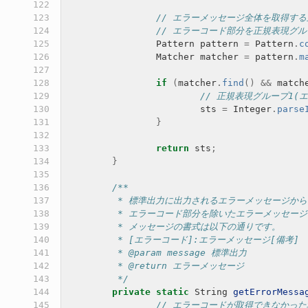
122

123

// エラーメッセージ全体を取得す
124

// エラーコード部分を正規表現グル
125

Pattern
pattern
=
Pattern
.
c
126

Matcher
matcher
=
pattern
.
m
127

128

if
(
matcher
.
find
()
&&
match
129

// 正規表現グループ1(
130

sts
=
Integer
.
parse
131

}
132

133

return
sts
;
134

}
135

136

/**
137

	 * 標準出力に出力されるエラーメッセージか
138

	 * エラーコード部分を除いたエラーメッセー
139

	 * メッセージの書式は以下の通りです。
140

	 * [エラーコード]:エラーメッセージ[備考]
141

	 * @param message 標準出力
142

	 * @return エラーメッセージ
143

	 */
144

private
static
String
getErrorMessa
145

// エラーコードが取得できなかっ