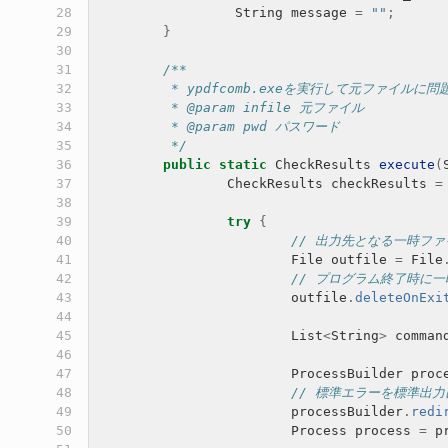
 28

String
message
=
""
;
 29

}
 30

 31

/**
 32

	 * ypdfcomb.exeを実行して元ファイ
 33

	 * @param infile 元ファイル
 34

	 * @param pwd パスワード
 35

	 */
 36

public
static
CheckResults
execute
(
 37

CheckResults
checkResults
=
 38

 39

try
{
 40

// 出力先となる一時フ
 41

File
outfile
=
File
 42

// プログラム終了時に
 43

outfile
.
deleteOnExi
 44

 45

List
<
String
>
comman
 46

 47

ProcessBuilder
proc
 48

// 標準エラーを標準出
 49

processBuilder
.
redi
 50

Process
process
=
p