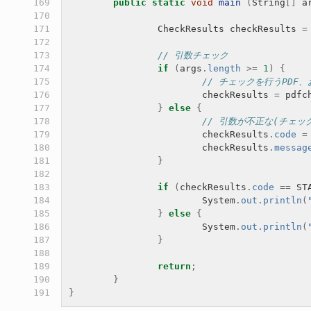
169

public
static
void
main
(
String
[]
a
170

171

CheckResults
checkResults
=
172

173

// 引数チェック
174

if
(
args
.
length
>=
1
)
{
175

// チェックを行うPD
176

checkResults
=
pdfc
177

}
else
{
178

// 引数が不正な(チェ
179

checkResults
.
code
=
180

checkResults
.
messag
181

}
182

183

if
(
checkResults
.
code
==
ST
184

System
.
out
.
println
(
185

}
else
{
186

System
.
out
.
println
(
187

}
188

189

return
;
190

}
191
}