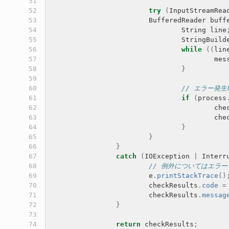
 51

 52

try
(
InputStreamRea
 53

BufferedReader
buff
 54

String
line
 55

StringBuild
 56

while
((
lin
 57

mes
 58

}
 59

 60

// エラー発
 61

if
(
process
 62

che
 63

che
 64

}
 65

}
 66

}
 67

catch
(
IOException
|
Interr
 68

// 例外についてはエラ
 69

e
.
printStackTrace
()
 70

checkResults
.
code
=
 71

checkResults
.
messag
 72

}
 73

 74

return
checkResults
;