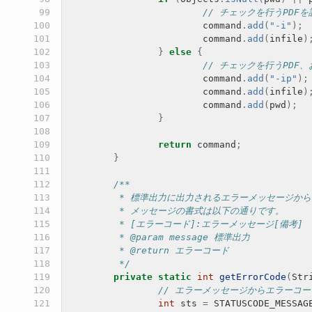
 99

// チェックを行うPDFを
100

command
.
add
(
"-i"
);
101

command
.
add
(
infile
)
102

}
else
{
103

// チェックを行うPDF
104

command
.
add
(
"-ip"
);
105

command
.
add
(
infile
)
106

command
.
add
(
pwd
);
107

}
108

109

return
command
;
110

}
111

112

/**
113

	 * 標準出力に出力されるエラーメッセージか
114

	 * メッセージの書式は以下の通りです。
115

	 * [エラーコード]:エラーメッセージ[備考]
116

	 * @param message 標準出力
117

	 * @return エラーコード
118

	 */
119

private
static
int
getErrorCode
(
Str
120

// エラーメッセージからエラーコ
121

int
sts
=
STATUSCODE_MESSAG