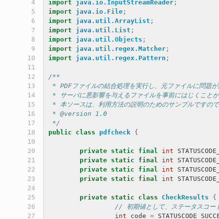
  4

import
java.io.InputStreamReader
;
  5

import
java.io.File
;
  6

import
java.util.ArrayList
;
  7

import
java.util.List
;
  8

import
java.util.Objects
;
  9

import
java.util.regex.Matcher
;
 10

import
java.util.regex.Pattern
;
 11

 12

/**
 13

 * PDFファイルの結合処理を実行し、元ファイルに問題
 14

 * サーバに悪影響を与えるファイルを事前にはじくこと
 15

 * 本ソースは、利用方法の説明のためのサンプルですの
 16

 * @version 1.0
 17

 */
 18

public
class
pdfcheck
{
 19

 20

private
static
final
int
STATUSCODE
 21

private
static
final
int
STATUSCODE
 22

private
static
final
int
STATUSCODE
 23

private
static
final
int
STATUSCODE
 24

 25

private
static
class
CheckResults
{
 26

// 初期値として、ステータスコ
 27

int
code
=
STATUSCODE_SUCC