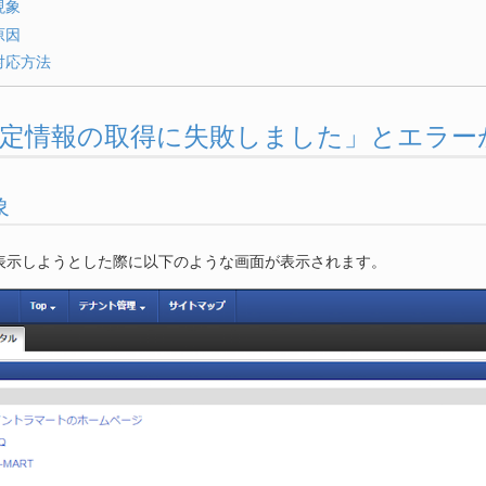
現象
原因
対応方法
. 「設定情報の取得に失敗しました」とエラ
象
表示しようとした際に以下のような画面が表示されます。