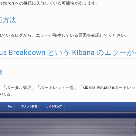
lasticsearch への接続に失敗している可能性があります。
 対応方法
れているログから、エラーが発生している原因を確認してください。
Status Breakdown という Kibana のエ
象
「ポータル管理」「ポートレット一覧」「Kibana Visualizeポート
される。