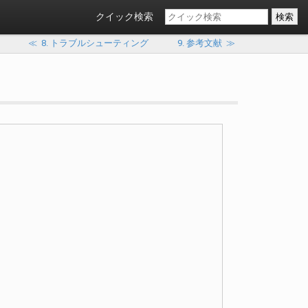
クイック検索
≪
8. トラブルシューティング
9. 参考文献
≫