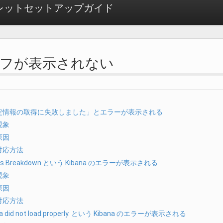
ートレットセットアップガイド
 グラフが表示されない
定情報の取得に失敗しました」とエラーが表示される
現象
原因
対応方法
us Breakdown という Kibana のエラーが表示される
現象
原因
対応方法
na did not load properly. という Kibana のエラーが表示される