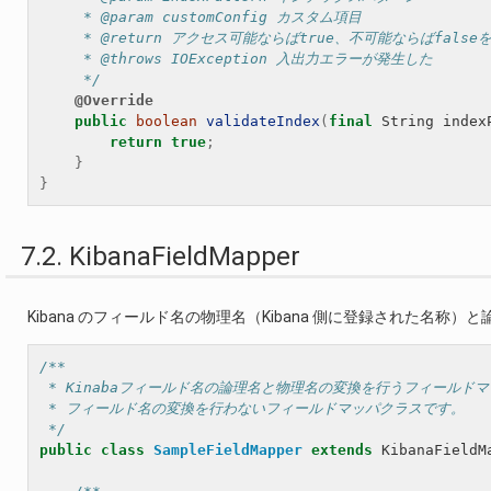
     * @param customConfig カスタム項目
     * @return アクセス可能ならばtrue、不可能ならばfals
     * @throws IOException 入出力エラーが発生した
     */
@Override
public
boolean
validateIndex
(
final
String
index
return
true
;
}
}
7.2. KibanaFieldMapper
Kibana のフィールド名の物理名（Kibana 側に登録された名称
/**
 * Kinabaフィールド名の論理名と物理名の変換を行うフィール
 * フィールド名の変換を行わないフィールドマッパクラスです。
 */
public
class
SampleFieldMapper
extends
KibanaFieldM