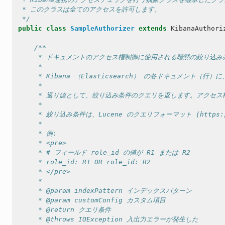
 * このクラスは全てのアクセスを許可します。
 */
public
class
SampleAuthorizer
extends
KibanaAuthori
/**
     * ドキュメントのアクセス権制御に使用される暗黙の絞り込み条
     *
     * Kibana （Elasticsearch） の各ドキュメン
     *
     * 返り値として、絞り込み条件のクエリを返します。アクセス
     *
     * 絞り込み条件は、Lucene のクエリフォーマット (https://lu
     *
     * 例:
     * <pre>
     * # フィールド role_id の値が R1 または R2
     * role_id: R1 OR role_id: R2
     * </pre>
     *
     * @param indexPattern インデックスパターン
     * @param customConfig カスタム項目
     * @return クエリ条件
     * @throws IOException 入出力エラーが発生した