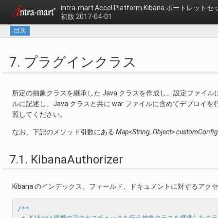
intra-mart Accel Platform
Kibana ポートレット
初版 2017-04-01
目次
7. プラグインクラス
所定の抽象クラスを継承した Java クラスを作成し、設定ファイ
ルに記述し、Java クラスと共に war ファイルに含めてデプロ
照してください。
なお、下記のメソッド引数にある
Map<String, Object> customConfig
7.1. KibanaAuthorizer
Kibana のインデックス、フィールド、ドキュメントに対するア
/**
 + Kibana連携のアクセスチェックを行う抽象クラスを継承したク