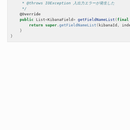
     * @throws IOException 入出力エラーが発生した
     */
@Override
public
List
<
KibanaField
>
getFieldNameList
(
final
return
super
.
getFieldNameList
(
kibanaId
,
ind
}
}