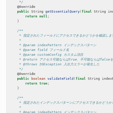
     */
@Override
public
String
getEssentialQuery
(
final
String
in
return
null
;
}
/**
     * 指定されたフィールドにアクセスできるかどうかを確認しま
     *
     * @param indexPattern インデックスパターン
     * @param field フィールド名
     * @param customConfig カスタム項目
     * @return アクセス可能ならばtrue、不可能ならばfals
     * @throws IOException 入出力エラーが発生した
     */
@Override
public
boolean
validateField
(
final
String
index
return
true
;
}
/**
     * 指定されたインデックスパターンにアクセスできるかどう
     *
     * @param indexPattern インデックスパターン