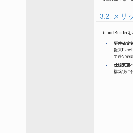
3.2. メリ
ReportBui
要件確定
従来Exc
要件定義
仕様変更
構築後に