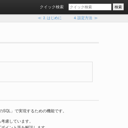
クイック検索
≪
2. はじめに
4. 設定方法
≫
ル＋検索用のSQL」で実現するための機能です。
も考慮しています。
ズポイント等を解説します。