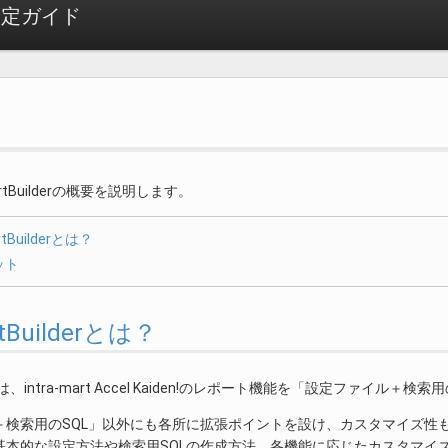
r 設定ガイド
rtBuilderの概要を説明します。
rtBuilderとは？
ット
ortBuilderとは？
derとは、intra-mart Accel Kaiden!のレポート機能を「設定ファイ
＋検索用のSQL」以外にも各所に拡張ポイントを設け、カスタマイズ性
基本的な設定方法や検索用SQLの作成方法、各機能に応じたカスタマイ