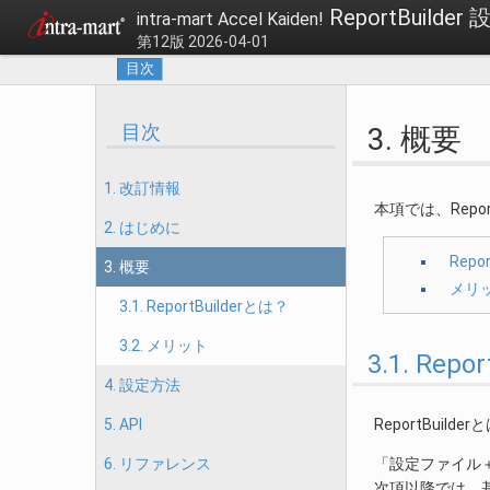
ReportBuilde
intra-mart Accel Kaiden!
第12版 2026-04-01
目次
目次
3. 概要
1. 改訂情報
本項では、Repo
2. はじめに
Repo
3. 概要
メリ
3.1. ReportBuilderとは？
3.2. メリット
3.1. Rep
4. 設定方法
ReportBuil
5. API
「設定ファイル
6. リファレンス
次項以降では、