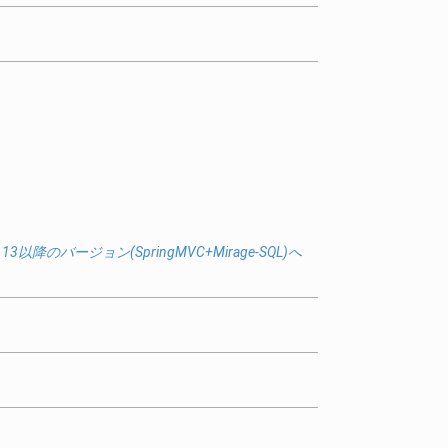
.13以降のバージョン(SpringMVC+Mirage-SQL)へ