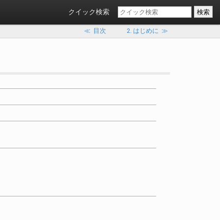
クイック検索
≪
目次
2. はじめに
≫