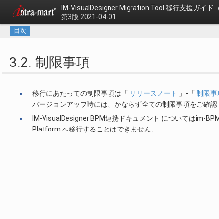
IM-VisualDesigner Migration Tool
移行支援ガイド
第3版 2021-04-01
目次
3.2. 制限事項
移行にあたっての制限事項は「
リリースノート
」-「
制限事
バージョンアップ時には、かならず全ての制限事項をご確認
IM-VisualDesigner BPM連携ドキュメント についてはim-BPMが i
Platform へ移行することはできません。