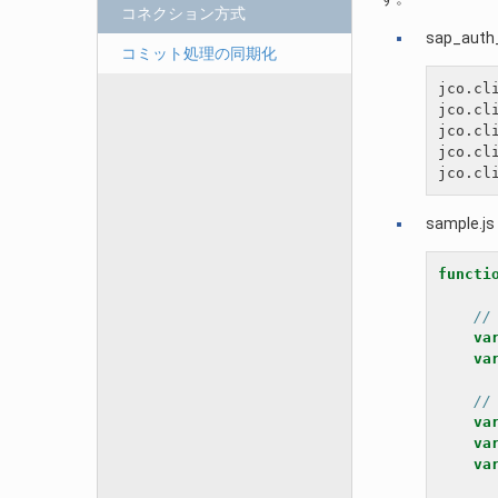
コネクション方式
sap_auth_
コミット処理の同期化
jco.cli
jco.cli
jco.cli
jco.cli
sample.js
functi
//
va
va
/
va
va
va