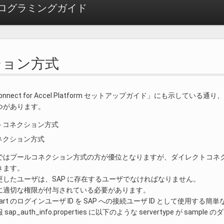
ログラミングガイド
ション方式
al Connect for Accel Platform セットアップガイド」にも示してい
 つがあります。
トコネクション方式
ネクション方式
ではプールコネクション方式の方が優位となりますが、ダイレクトコネクシ
きます。
更したユーザは、SAP に存在するユーザでなければなりません。
に適切な権限が付与されている必要があります。
-mart のログインユーザ ID を SAP への接続ユーザ ID として使用す
ap_auth_info.properties に以下のような servertype が 