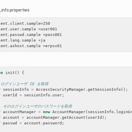
info.properties
ent.client.sample=250 

ent.user.sample =user001 

ent.passwd.sample =pass001 

ent.lang.sample =ja 

on
init
()
{
 ログインユーザ ID を取得 
r
sessionInfo
=
AccessSecurityManager
.
getSessionInfo
();
r
userId
=
sessionInfo
.
user
;
/  そのログインユーザのパスワードを取得 
r
accountManager
=
new
AccountManager
(
sessionInfo
.
loginG
r
account
=
accountManager
.
getAccount
(
userId
);
r
passwd
=
account
.
password
;