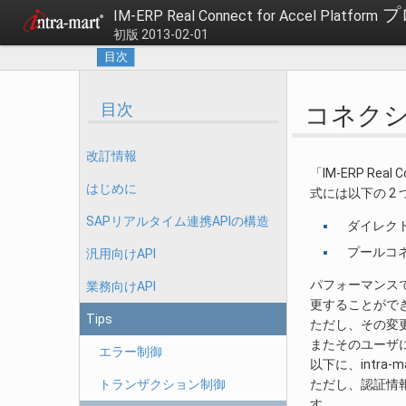
プ
IM-ERP Real Connect for Accel Platform
初版 2013-02-01
目次
目次
コネク
改訂情報
「IM-ERP Re
はじめに
式には以下の 2
SAPリアルタイム連携APIの構造
ダイレク
プールコ
汎用向けAPI
パフォーマンス
業務向けAPI
更することがで
Tips
ただし、その変
またそのユーザ
エラー制御
以下に、intra
トランザクション制御
ただし、認証情報 s
す。