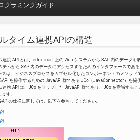
ログラミングガイド
アルタイム連携APIの構造
連携 API とは、intra-mart 上の Web システムから SAP 内のデ
システムから SAP 内のデータにアクセスするためのインタフェースである
ースは、ビジネスプロセスをカプセル化したコンポーネントのメソッド
BAPI を操作するための JavaAPI 群である JCo（JavaConnector）
ム連携 API は、JCo をラップした JavaAPI 群であり、JCo を意
します。
各APIの仕様に関しては、以下を参照してください。
PI
PI