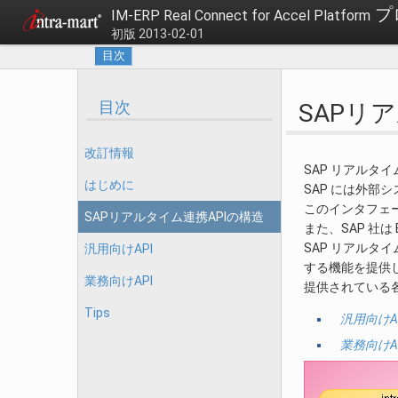
プ
IM-ERP Real Connect for Accel Platform
初版 2013-02-01
目次
目次
SAPリ
改訂情報
SAP リアルタイム
はじめに
SAP には外部
このインタフェ
SAPリアルタイム連携APIの構造
また、SAP 社は 
SAP リアルタイ
汎用向けAPI
する機能を提供
業務向けAPI
提供されている
Tips
汎用向けA
業務向けA