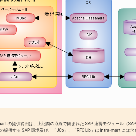
a-mart の提供範囲は、上記図の点線で囲まれた SAP 連携モジュール（SA
社の提供する SAP 環境及び、「JCo」、「RFC Lib」は intra-mart に